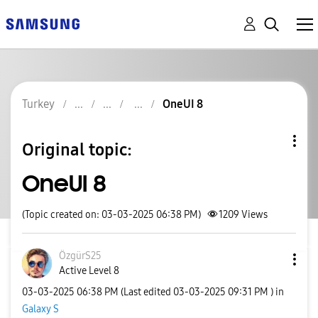
Turkey
OneUI 8
Original topic:
OneUI 8
(Topic created on: 03-03-2025 06:38 PM)
1209
Views
ÖzgürS25
Active Level 8
‎03-03-2025
06:38 PM
(Last edited
‎03-03-2025
09:31 PM
) in
Galaxy S