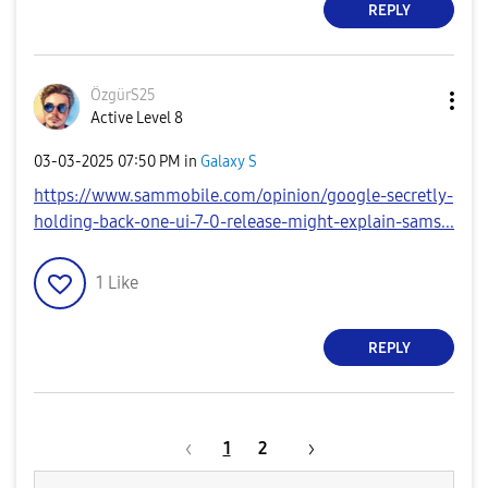
REPLY
ÖzgürS25
Active Level 8
‎03-03-2025
07:50 PM
in
Galaxy S
https://www.sammobile.com/opinion/google-secretly-
holding-back-one-ui-7-0-release-might-explain-sams...
1
Like
REPLY
1
2