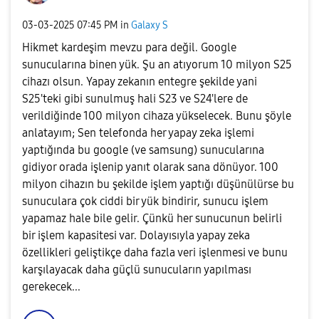
‎03-03-2025
07:45 PM
in
Galaxy S
Hikmet kardeşim mevzu para değil. Google
sunucularına binen yük. Şu an atıyorum 10 milyon S25
cihazı olsun. Yapay zekanın entegre şekilde yani
S25'teki gibi sunulmuş hali S23 ve S24'lere de
verildiğinde 100 milyon cihaza yükselecek. Bunu şöyle
anlatayım; Sen telefonda her yapay zeka işlemi
yaptığında bu google (ve samsung) sunucularına
gidiyor orada işlenip yanıt olarak sana dönüyor. 100
milyon cihazın bu şekilde işlem yaptığı düşünülürse bu
sunuculara çok ciddi bir yük bindirir, sunucu işlem
yapamaz hale bile gelir. Çünkü her sunucunun belirli
bir işlem kapasitesi var. Dolayısıyla yapay zeka
özellikleri geliştikçe daha fazla veri işlenmesi ve bunu
karşılayacak daha güçlü sunucuların yapılması
gerekecek...