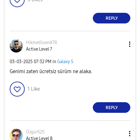
REPLY
HikmetGven4TR
Active Level 7
‎03-03-2025
07:32 PM
in
Galaxy S
Genimi zaten ücretsiz sürüm ne alaka.
1
Like
REPLY
ÖzgürS25
Active Level 8