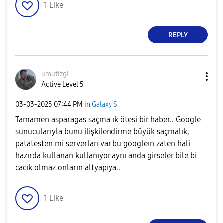
1
Like
REPLY
umutizgi
Active Level 5
‎03-03-2025
07:44 PM
in
Galaxy S
Tamamen asparagas saçmalık ötesi bir haber.. Google
sunucularıyla bunu ilişkilendirme büyük saçmalık,
patatesten mi serverları var bu googleın zaten hali
hazırda kullanan kullanıyor aynı anda girseler bile bi
cacık olmaz onların altyapıya..
1
Like