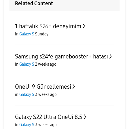
Related Content
1 haftalık S26+ deneyimim
in
Galaxy S
Sunday
Samsung s24fe gamebooster+ hatası
in
Galaxy S
2 weeks ago
OneUI 9 Güncellemesi
in
Galaxy S
3 weeks ago
Galaxy S22 Ultra OneUi 8.5
in
Galaxy S
3 weeks ago