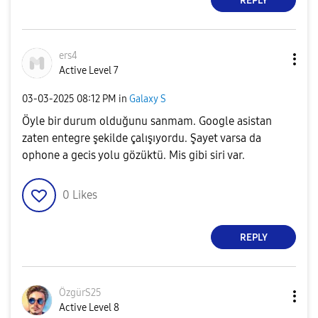
REPLY
ers4
Active Level 7
‎03-03-2025
08:12 PM
in
Galaxy S
Öyle bir durum olduğunu sanmam. Google asistan
zaten entegre şekilde çalışıyordu. Şayet varsa da
ophone a gecis yolu gözüktü. Mis gibi siri var.
0
Likes
REPLY
ÖzgürS25
Active Level 8