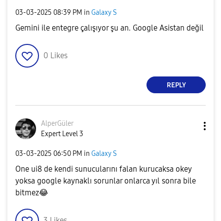
‎03-03-2025
08:39 PM
in
Galaxy S
Gemini ile entegre çalışıyor şu an. Google Asistan değil
0
Likes
REPLY
AlperGüler
Expert Level 3
‎03-03-2025
06:50 PM
in
Galaxy S
One ui8 de kendi sunucularını falan kurucaksa okey
yoksa google kaynaklı sorunlar onlarca yıl sonra bile
bitmez
😂
3
Likes