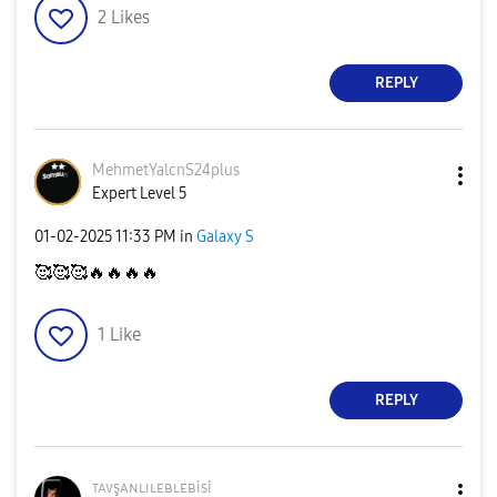
2
Likes
REPLY
MehmetYalcnS24p
lus
Expert Level 5
‎01-02-2025
11:33 PM
in
Galaxy S
🥰🥰🥰
🔥
🔥
🔥
🔥
1
Like
REPLY
ᴛᴀᴠşᴀɴʟɪʟᴇʙʟᴇʙi
si