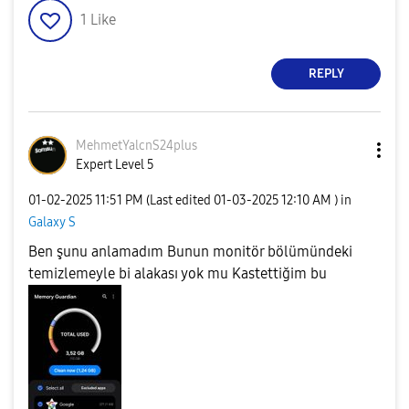
1
Like
REPLY
MehmetYalcnS24p
lus
Expert Level 5
‎01-02-2025
11:51 PM
(Last edited
‎01-03-2025
12:10 AM
) in
Galaxy S
Ben şunu anlamadım Bunun monitör bölümündeki
temizlemeyle bi alakası yok mu Kastettiğim bu