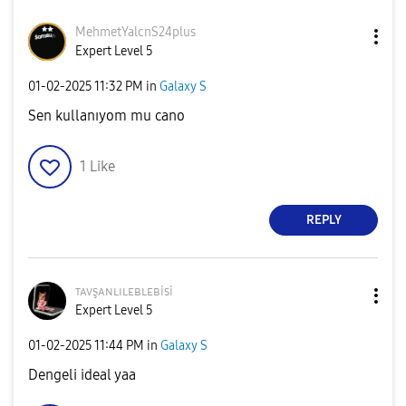
MehmetYalcnS24p
lus
Expert Level 5
‎01-02-2025
11:32 PM
in
Galaxy S
Sen kullanıyom mu cano
1
Like
REPLY
ᴛᴀᴠşᴀɴʟɪʟᴇʙʟᴇʙi
si
Expert Level 5
‎01-02-2025
11:44 PM
in
Galaxy S
Dengeli ideal yaa