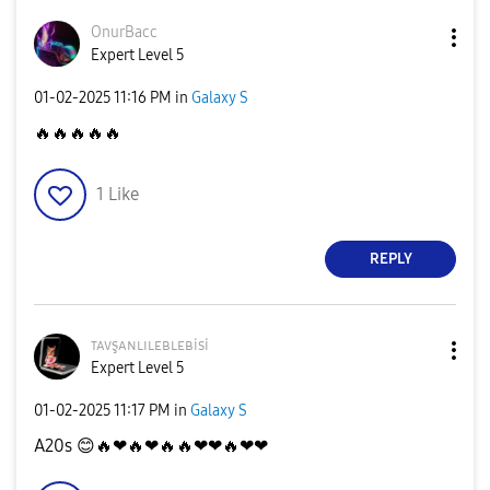
OnurBacc
Expert Level 5
‎01-02-2025
11:16 PM
in
Galaxy S
🔥
🔥
🔥
🔥
🔥
1
Like
REPLY
ᴛᴀᴠşᴀɴʟɪʟᴇʙʟᴇʙi
si
Expert Level 5
‎01-02-2025
11:17 PM
in
Galaxy S
A20s
😊
🔥
❤
🔥
❤
🔥
🔥
❤❤
🔥
❤❤