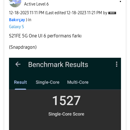
Active Level 6
‎12-18-2023
11:11 PM
(Last edited
‎12-18-2023
11:21 PM
by
Bakırçay
) in
Galaxy S
S21FE 5G One UI 6 performans farkı
(Snapdragon)