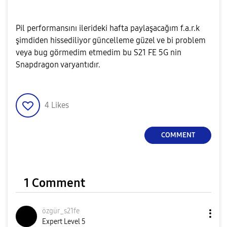
Pil performansını ilerideki hafta paylaşacağım f.a.r.k
şimdiden hissediliyor güncelleme güzel ve bi problem
veya bug görmedim etmedim bu S21 FE 5G nin
Snapdragon varyantıdır.
4
Likes
COMMENT
1 Comment
özgür_s21fe
Expert Level 5