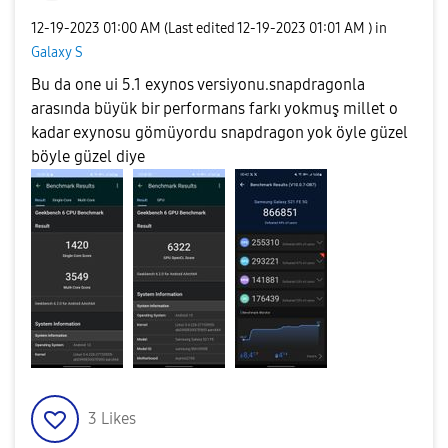
‎12-19-2023
01:00 AM
(Last edited
‎12-19-2023
01:01 AM
) in
Galaxy S
Bu da one ui 5.1 exynos versiyonu.snapdragonla
arasında büyük bir performans farkı yokmuş millet o
kadar exynosu gömüyordu snapdragon yok öyle güzel
böyle güzel diye
3
Likes