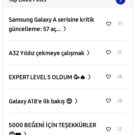
Samsung Galaxy A serisine kritik
31
güncelleme: 57 aç...
A32 Yıldız çekmeye çalışmak
25
EXPERT LEVEL 5 OLDUM 🥳🔥
24
Galaxy A18'e ilk bakış 😍
24
5000 BEĞENİ İÇİN TEŞEKKÜRLER
23
😍❤️