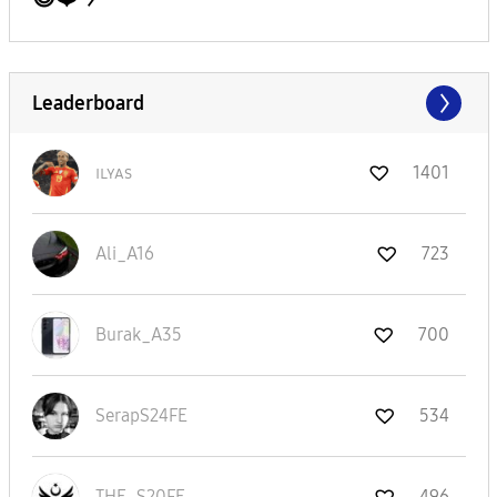
Leaderboard
ɪʟʏᴀs
1401
Ali_A16
723
Burak_A35
700
SerapS24FE
534
THE_S20FE_
496