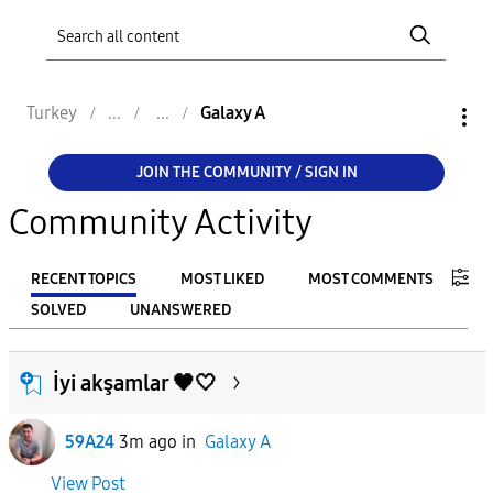
Turkey
Galaxy A
JOIN THE COMMUNITY / SIGN IN
Community Activity
RECENT TOPICS
MOST LIKED
MOST COMMENTS
SOLVED
UNANSWERED
FILTER:
İyi akşamlar 🖤🤍
From
59A24
3m ago
in
Galaxy A
To
View Post