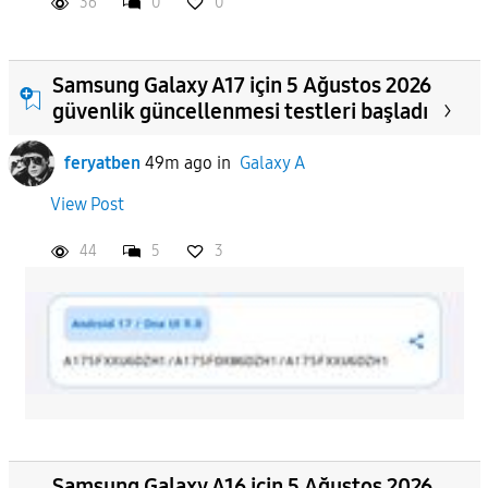
36
0
0
Samsung Galaxy A17 için 5 Ağustos 2026
güvenlik güncellenmesi testleri başladı
feryatben
49m ago
in
Galaxy A
View Post
44
5
3
Samsung Galaxy A16 için 5 Ağustos 2026