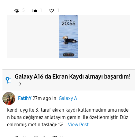
5
1
1
APPLY
Galaxy A16 da Ekran Kaydı almayı başardım!
FatihY
27m ago
in
Galaxy A
kendi uyg ile 3. taraf ekran kaydı kullanmadım ama nede
n buna değişmez anlatayım gemini ile özetlenmiştir Düz
enlenmiş metin taslağı: 💡...
View Post