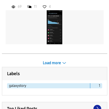
69
11
4
Load more
Labels
galaxystory
1
Top Liked Posts