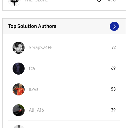
Top Solution Authors
SerapS24FE
72
fca
69
ɪʟʏᴀs
58
Ali_A16
39