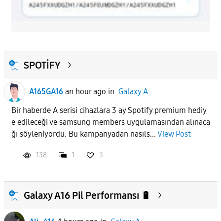
SPOTİFY
A165GA16
an hour ago
in
Galaxy A
Bir haberde A serisi cihazlara 3 ay Spotify premium hediy
e edileceği ve samsung members uygulamasından alınaca
ğı söyleniyordu. Bu kampanyadan nasıls...
View Post
138
1
3
Galaxy A16 Pil Performansı 🔋