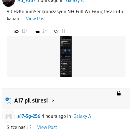
Ali_A16
4 hours ago
in
Galaxy A
90 HzKonumSenkronizasyon NFCFull Wi-FiGüç tasarrufu
kapalı
View Post
124
24
11
A17 pil süresi
a17-5g-256
4 hours ago
in
Galaxy A
Sizce nasıl ?
View Post