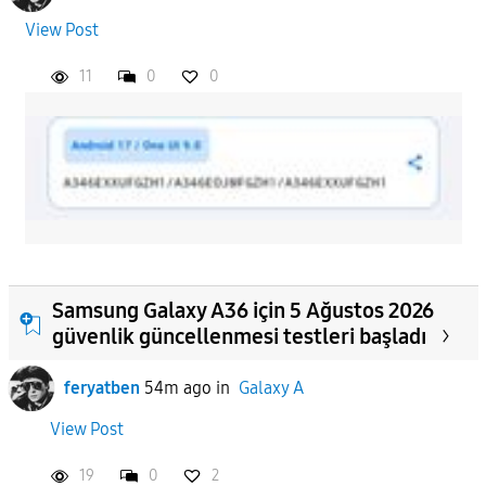
View Post
11
0
0
Samsung Galaxy A36 için 5 Ağustos 2026
güvenlik güncellenmesi testleri başladı
feryatben
54m ago
in
Galaxy A
View Post
19
0
2