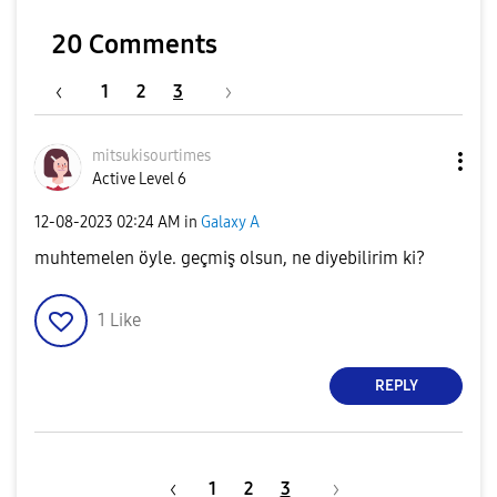
20 Comments
1
2
3
mitsukisourtime
s
Active Level 6
‎12-08-2023
02:24 AM
in
Galaxy A
muhtemelen öyle. geçmiş olsun, ne diyebilirim ki?
1
Like
REPLY
1
2
3