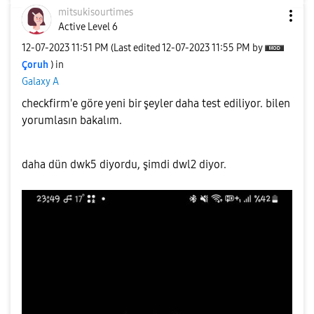
mitsukisourtime
s
Active Level 6
‎12-07-2023
11:51 PM
(Last edited
‎12-07-2023
11:55 PM
by
Çoruh
) in
Galaxy A
checkfirm'e göre yeni bir şeyler daha test ediliyor. bilen
yorumlasın bakalım.
daha dün dwk5 diyordu, şimdi dwl2 diyor.