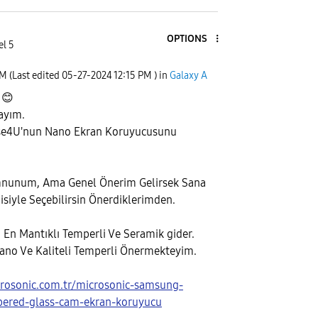
OPTIONS
el 5
PM
(Last edited
‎05-27-2024
12:15 PM
) in
Galaxy A
,
😊
ayım.
se4U'nun Nano Ekran Koruyucusunu
nunum, Ama Genel Önerim Gelirsek Sana
iyle Seçebilirsin Önerdiklerimden.
a En Mantıklı Temperli Ve Seramik gider.
 Nano Ve Kaliteli Temperli Önermekteyim.
rosonic.com.tr/microsonic-samsung-
pered-glass-cam-ekran-koruyucu