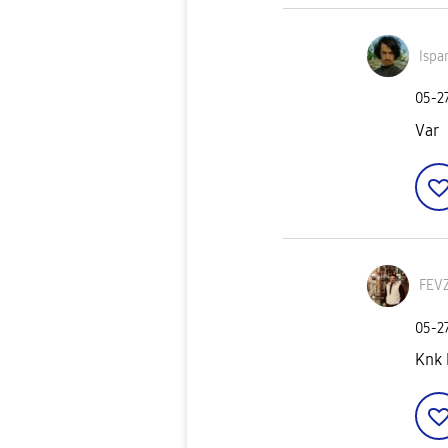
Ispa
‎05-2
Var
FEV
‎05-2
Knk 