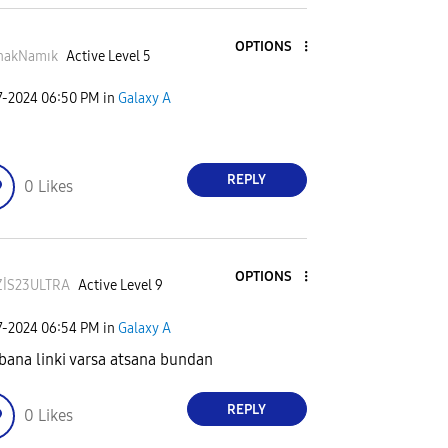
OPTIONS
nakNamık
Active Level 5
7-2024
06:50 PM
in
Galaxy A
REPLY
0
Likes
OPTIONS
ZİS23ULTRA
Active Level 9
7-2024
06:54 PM
in
Galaxy A
bana linki varsa atsana bundan
REPLY
0
Likes