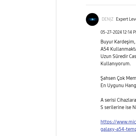
DENỊZ
Expert Lev
‎05-27-2024
12:14 
Buyur Kardeşim
A54 Kullanmakt
Uzun Süredir Ca
Kullanıyorum.
Şahsen Çok Mem
En Uygunu Hangis
A serisi Cihazlar
S serilerine ise
https://www.mic
galaxy-a54-tem