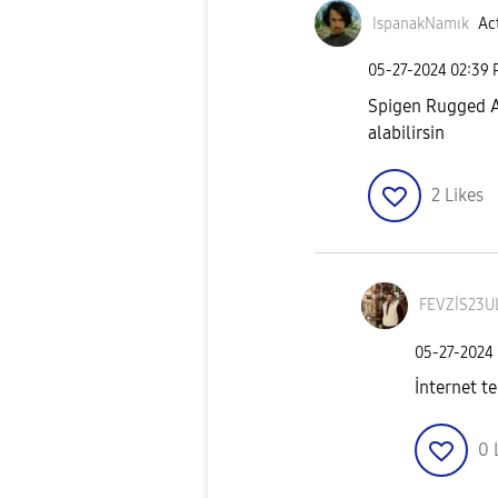
IspanakNamık
Act
‎05-27-2024
02:39
Spigen Rugged A
alabilirsin
2
Likes
FEVZİS23U
‎05-27-2024
İnternet te
0