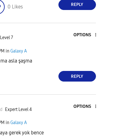
REPLY
0
Likes
OPTIONS
Level 7
 PM
in
Galaxy A
ama asla şaşma
REPLY
OPTIONS
ed
Expert Level 4
 PM
in
Galaxy A
aya gerek yok bence