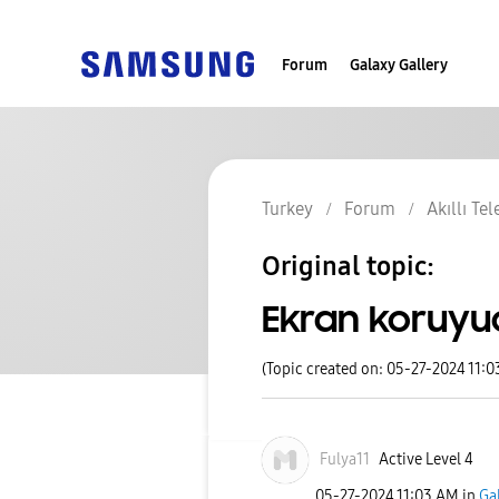
Forum
Galaxy Gallery
Turkey
Forum
Akıllı Te
Original topic:
Ekran koruyuc
(Topic created on: 05-27-2024 11:
Fulya11
Active Level 4
‎05-27-2024
11:03 AM
in
Ga