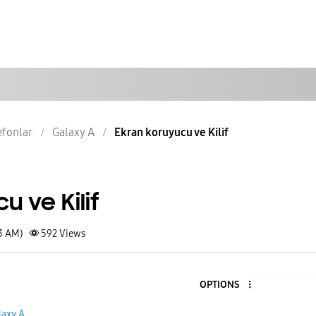
lefonlar
Galaxy A
Ekran koruyucu ve Kilif
u ve Kilif
03 AM)
592
Views
OPTIONS
laxy A