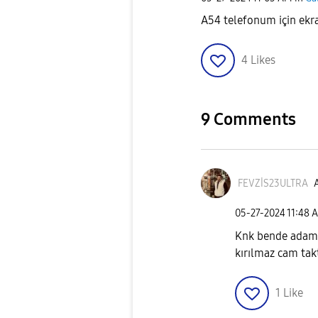
A54 telefonum için ekran
4
Likes
9 Comments
FEVZİS23ULTRA
A
‎05-27-2024
11:48 
Knk bende adam 
kırılmaz cam takt
1
Like