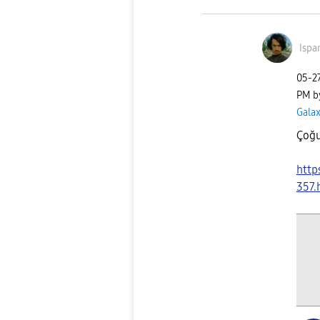
Ispa
‎05-2
PM
b
Gala
Çoğu
http
357.