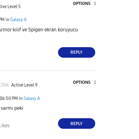
OPTIONS
ive Level 5
 PM
in
Galaxy A
rmor kılıf ve Spigen ekran koruyucu
REPLY
OPTIONS
LTRA
Active Level 9
06:50 PM
in
Galaxy A
 varmı peki
REPLY
Likes