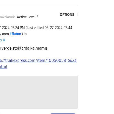
OPTIONS
nakNamık
Active Level 5
7-2024
07:24 PM
(Last edited
‎05-27-2024
07:44
y
Eflatun
) in
xy A
 yerde stoklarda kalmamış
s://tr.aliexpress.com/item/1005005816623
html