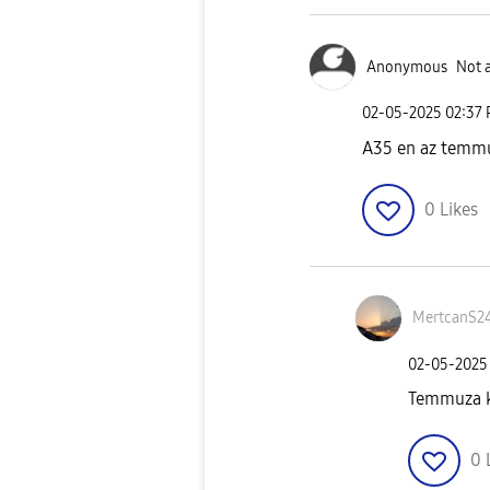
Anonymous
Not 
‎02-05-2025
02:37
A35 en az temm
0
Likes
MertcanS2
‎02-05-2025
Temmuza ka
0