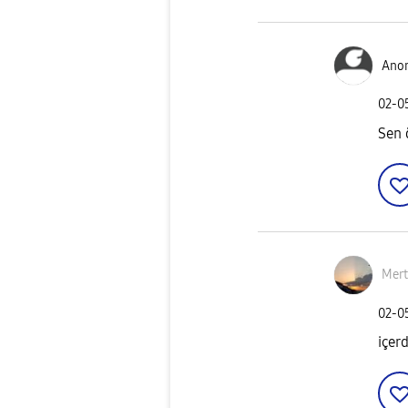
Ano
‎02-
Sen 
Mer
‎02-
içer