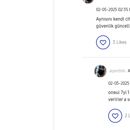
‎02-05-2025
02:35
Aynısını kendi c
güvenlik güncel
3
Likes
alperbbb
A
‎02-05-2025
oneui 7yi 
verirler a 
2