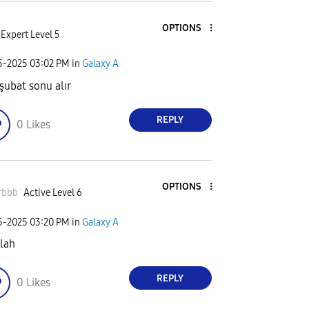
OPTIONS
Expert Level 5
05-2025
03:02 PM
in
Galaxy A
şubat sonu alır
REPLY
0
Likes
OPTIONS
rbbb
Active Level 6
05-2025
03:20 PM
in
Galaxy A
llah
REPLY
0
Likes