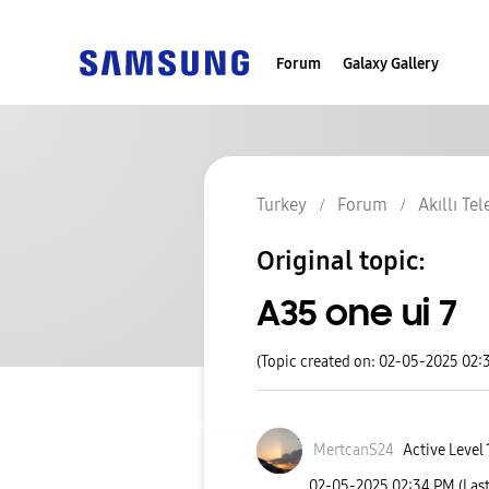
Forum
Galaxy Gallery
Turkey
Forum
Akıllı Te
Original topic:
A35 one ui 7
(Topic created on: 02-05-2025 02:
MertcanS24
Active Level 
‎02-05-2025
02:34 PM
(Las