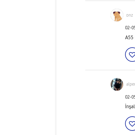
ᴅnz
‎02-
A55 
alpe
‎02-
İnşa