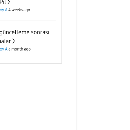
Pil
xy A
4 weeks ago
güncelleme sonrası
alar
xy A
a month ago