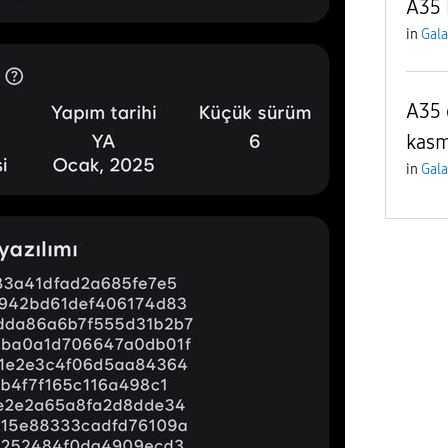
A35 
in
Gala
A35 
kasm
in
Gala