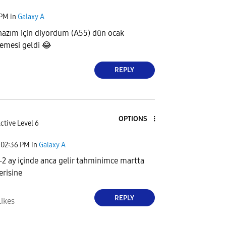
 PM
in
Galaxy A
ihazım için diyordum (A55) dün ocak
lemesi geldi
😂
REPLY
OPTIONS
ctive Level 6
02:36 PM
in
Galaxy A
1-2 ay içinde anca gelir tahminimce martta
serisine
REPLY
Likes