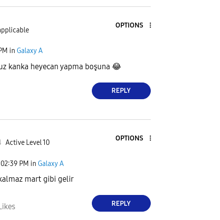
OPTIONS
applicable
 PM
in
Galaxy A
uz kanka heyecan yapma boşuna
😂
REPLY
OPTIONS
4
Active Level 10
02:39 PM
in
Galaxy A
lmaz mart gibi gelir
REPLY
Likes