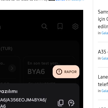
Sams
için 
edil
in
Gala
A35 
in
Gala
Lane
telef
in
Gala