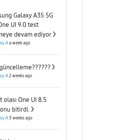
ung Galaxy A35 5G
One UI 9.0 test
meye devam ediyor
xy A
a week ago
güncelleme??????
xy A
2 weeks ago
t olası One UI 8.5
onu bitirdi.
xy A
3 weeks ago