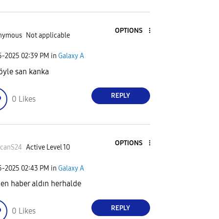
OPTIONS
nymous
Not applicable
05-2025
02:39 PM
in
Galaxy A
öyle san kanka
REPLY
0
Likes
OPTIONS
tcanS24
Active Level 10
05-2025
02:43 PM
in
Galaxy A
den haber aldın herhalde
REPLY
0
Likes