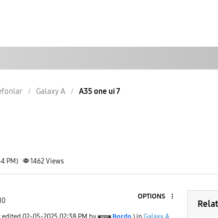
lefonlar
Galaxy A
A35 one ui 7
34 PM)
1462
Views
OPTIONS
10
Rela
t edited
‎02-05-2025
02:38 PM
by
Bordo
) in
Galaxy A