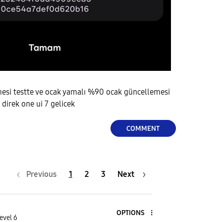
mesi testte ve ocak yamalı %90 ocak güncellemesi
direk one ui 7 gelicek
COMMENT
Previous
1
2
3
Next
OPTIONS
evel 6