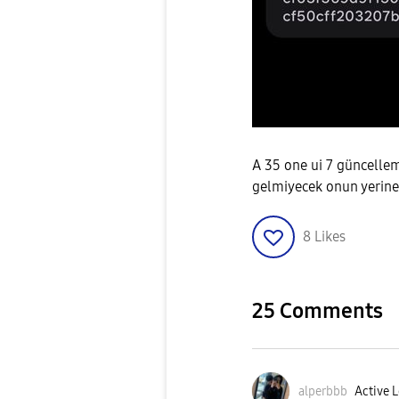
A 35 one ui 7 güncelle
gelmiyecek onun yerine 
8
Likes
25 Comments
alperbbb
Active L