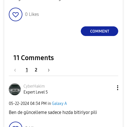
0
Likes
COMMENT
11 Comments
1
2
CyberHakim
Expert Level 5
‎05-22-2024
04:34 PM
in
Galaxy A
Ben de güncelleme sadece hızda bitiriyor pili