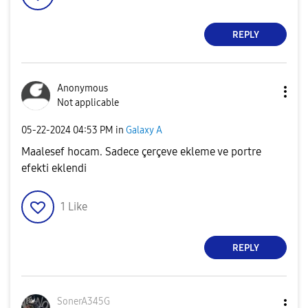
REPLY
Anonymous
Not applicable
‎05-22-2024
04:53 PM
in
Galaxy A
Maalesef hocam. Sadece çerçeve ekleme ve portre
efekti eklendi
1
Like
REPLY
SonerA345G