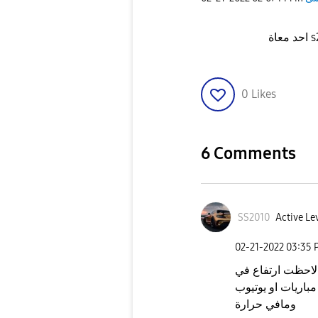
احد معاة s21 ultra هل فى مشكلة حرارة بالجهاز وقت شحن او بث
0
Likes
6 Comments
SS2010
Active Le
‎02-21-2022
03:35 
الاحظت ارتفاع في
مباريات او يوتيوب
ومافي حرارة