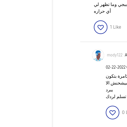
ببجي وما تظهر لي
أي حراره
1
Like
mody122
A
‎02-22-2022
امرة بتكون
يشحنش الا
يبرد
تسلم لردك
0