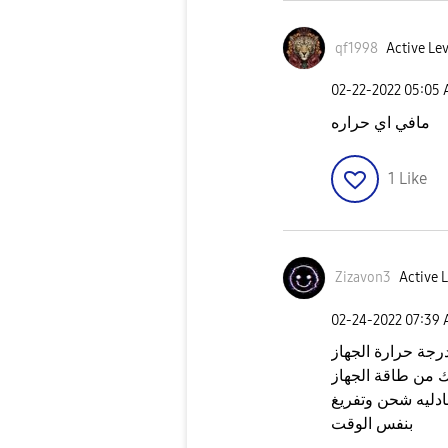
qf1998
Active Lev
‎02-22-2022
05:05
مافي اي حراره
1
Like
Zizavon3
Active L
‎02-24-2022
07:39
درجة حرارة الجهاز
ك من طاقة الجهاز
ادليه شحن وتفريغ
بنفس الوقت