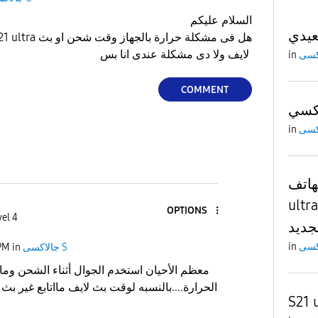
السلام عليكم
عيدي
لايف ولا دى مشكلة عندى انا بس
in
COMMENT
in
ف s21
ult هل بتنزل عليه
OPTIONS
vel 4
in
جالاكسى S
in
PM
معظم الأحيان استخدم الجوال أثناء الشحن وم
الحرارة....بالنسبه لوقت بث لايف مااتابع غير بث 
S21 