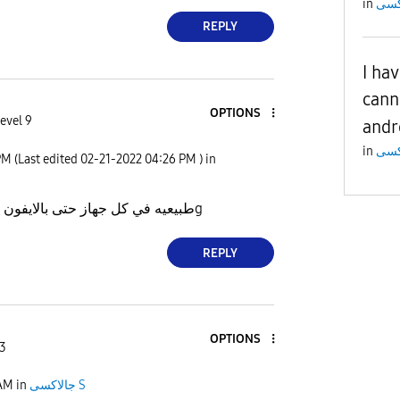
in
REPLY
I ha
cann
OPTIONS
evel 9
andr
in
PM
(Last edited
‎02-21-2022
04:26 PM
) in
طبيعيه في كل جهاز حتى بالايفون خاصه اذا مشغل 5g
REPLY
OPTIONS
 3
جالاكسى S
in
 AM