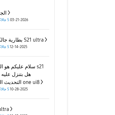
الج
03-21-2026
جالاكسى S
بطارية جالكسي S21 ultra
12-14-2025
جالاكسى S
سلام عليكم هو الهات
ra
التحديث الجديد one ui8
10-28-2025
جالاكسى S
ultra