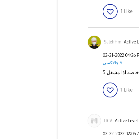
1
Like
SalehHm
Active L
‎02-21-2022
04:26 
جالاكسى S
1
Like
ITCV
Active Level
‎02-22-2022
02:05