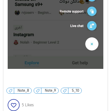
Note_8
Note_9
S_10
5
Likes