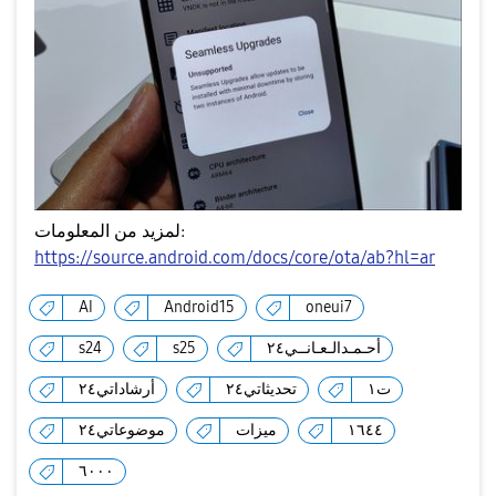
لمزيد من المعلومات:
https://source.android.com/docs/core/ota/ab?hl=ar
AI
Android15
oneui7
أحـمـدالـعـانــي٢٤
s25
s24
ت١
تحديثاتي٢٤
أرشاداتي٢٤
١٦٤٤
ميزات
موضوعاتي٢٤
٦٠٠٠