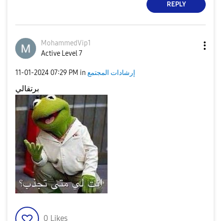
REPLY
MohammedVip1
Active Level 7
إرشادات المجتمع
in
07:29 PM
‎11-01-2024
برتقالي
0
Likes