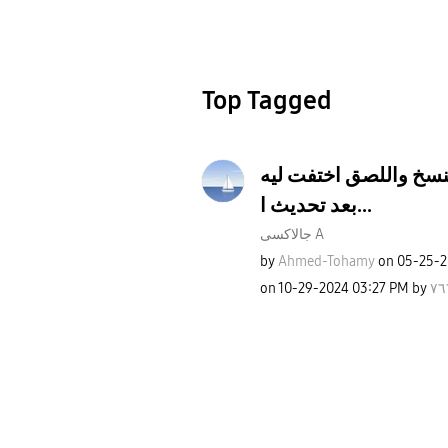
Top Tagged
نسخ واللصق اختفت ليه
بعد تحديث ا...
جالاكسى A
by
Ahmed-Tohamy
on
‎05-25-
on
‎10-29-2024
03:27 PM
by