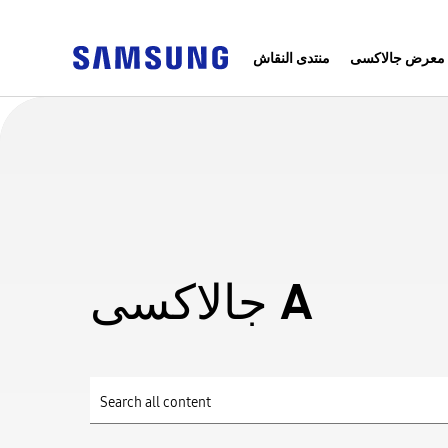
معرض جالاكسى
منتدى النقاش
جالاكسى A