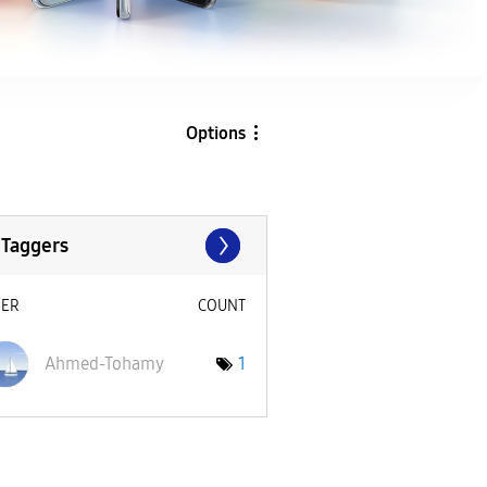
Options
 Taggers
SER
COUNT
Ahmed-Tohamy
1