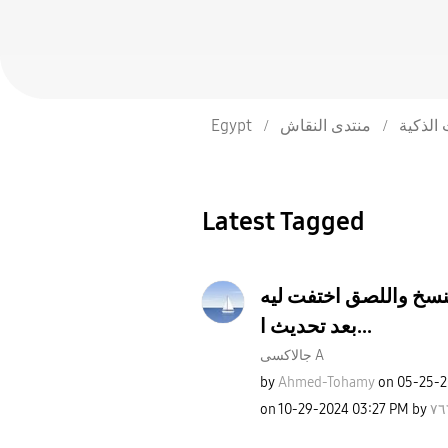
Egypt
منتدى النقاش
 الذكية
Latest Tagged
نسخ واللصق اختفت ليه
بعد تحديث ا...
جالاكسى A
by
Ahmed-Tohamy
on
‎05-25-
on
‎10-29-2024
03:27 PM
by