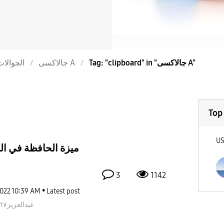
Tag: "clipboard" in "جالاكسى A"
جالاكسى A
الجوالات
Top
U
ميزة الحافظة في ال
3
1142
2022
10:39 AM
Latest post
عبدالعزيز٧٦٦٧