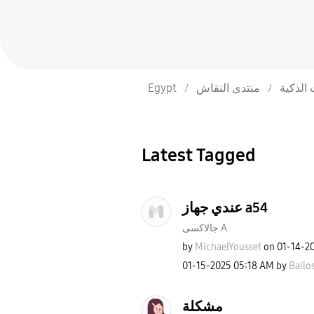
Egypt
منتدى النقاش
 الذكية
Latest Tagged
عندي جهاز a54
جالاكسى A
by
MichaelYoussef
on
‎01-14-2
‎01-15-2025
05:18 AM
by
Ballo
مشكلة