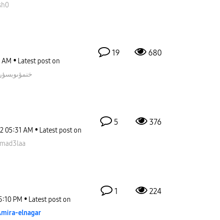
sh0
19
680
3 AM
Latest post on
خنمؤىوبسؤر
5
376
22
05:31 AM
Latest post on
mad3laa
1
224
5:10 PM
Latest post on
mira-elnagar