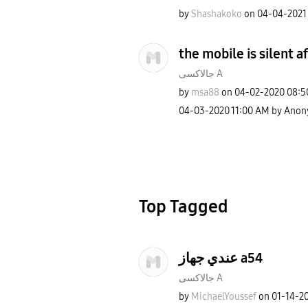
by
Shashakoko
on
‎04-04-2021
the mobile is silent a
جالاكسى A
by
msa88
on
‎04-02-2020
08:5
‎04-03-2020
11:00 AM
by
Anon
Top Tagged
عندي جهاز a54
جالاكسى A
by
MichaelYoussef
on
‎01-14-2