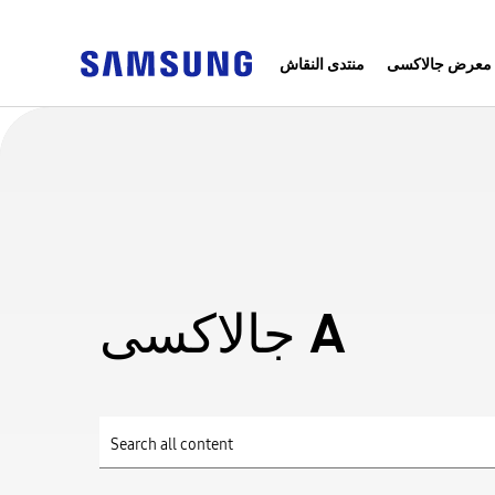
معرض جالاكسى
منتدى النقاش
جالاكسى A