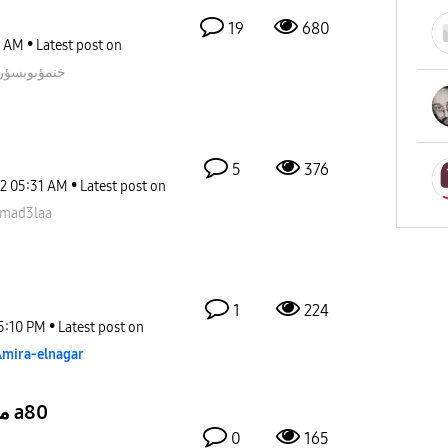
19
680
3 AM
Latest post on
خنمؤىوبسؤر
5
376
22
05:31 AM
Latest post on
mad3laa
1
224
5:10 PM
Latest post on
mira-elnagar
مشكلة سبيكر سامسونج a80
0
165