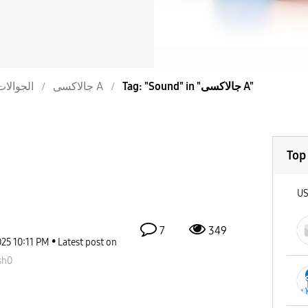
Tag: "Sound" in "جالاكسى A"
جالاكسى A
الجوالات
Top
U
7
349
025
10:11 PM
Latest post on
sh0