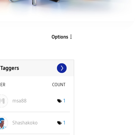
Options
 Taggers
SER
COUNT
msa88
1
Shashakoko
1