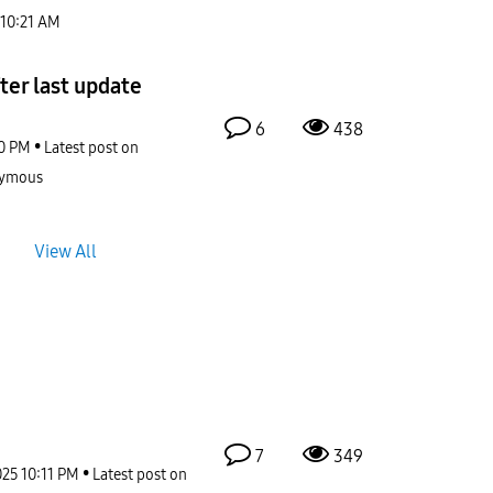
10:21 AM
fter last update
6
438
0 PM
Latest post on
ymous
View All
7
349
025
10:11 PM
Latest post on