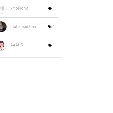
xMoMoNa
1
mohamad3laa
1
AAAHS
1