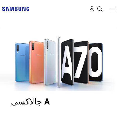
جالاكسى A