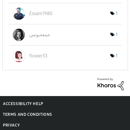
Essam1980
1
جمعةيونس
1
flower33
1
ACCESSIBILITY HELP
TERMS AND CONDITIONS
PRIVACY