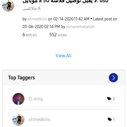
موبايل a 50 لا يقبل توصيل فلاشه. usb
جالاكسى A
by
ahmedkiiio
on
‎02-14-2020
11:42 AM
Latest post on
‎03-06-2020
02:14 PM
by
ssmanematallah
6
552
REPLIES
VIEWS
View All
Top Taggers
El-king
2
ahmedkiiio
1