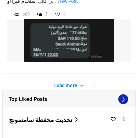
ن كاني استخدم فيزا او...
View Post
689
3
1
Load more
Top Liked Posts
تحديث محفظة سامسونج
2