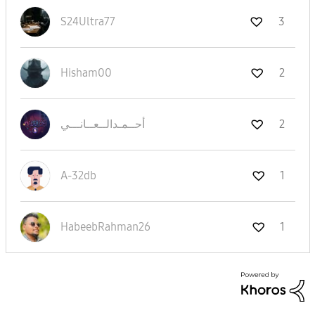
S24Ultra77
3
Hisham00
2
نـــي
أحــمـدالــعــا
2
A-32db
1
HabeebRahman26
1