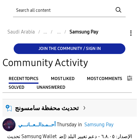
Saudi Arabia
Samsung Pay
JOIN THE COMMUNITY / SIGN IN
Community Activity
RECENT TOPICS
MOST LIKED
MOST COMMENTS
SOLVED
UNANSWERED
FILTER:
تحديث محفظة سامسونج
From
أحــمـدالــعــانـــي
Thursday
in
Samsung Pay
To
تحديث Samsung Wallet الإصدار: ٦.٨.٠٥ - دعم تغيير البلد (إض