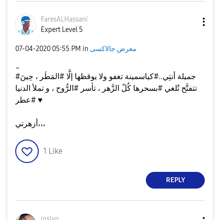
FaresALHassani
Expert Level 5
معرض جالاكسى
in
05:55 PM
‎07-04-2020
_
#جميلة أنتِي..#كياسمينة تغفو ولا يوقظها إلَّا #المَطَر ، حِينَ
تتفتَّح تُلغي #بسحرها كُلّ الزَّهر ، تأسر #الرُّوح ، و تملأ الدنيا
♥️
#عطر
أزهرتي،،،
1
Like
REPLY
joslyn