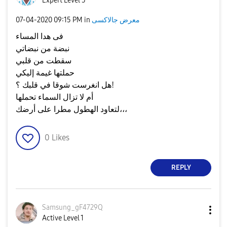
Expert Level 5
معرض جالاكسى
in
09:15 PM
‎07-04-2020
فى هدا المساء
نبضة من نبضاتي
سقطت من قلبي
حملتها غيمة إليكي
هل انغرست شوقا في قلبك ؟!
أم لا تزال السماء تحملها
لتعاود الهطول مطرا على أرضك،،،
0
Likes
REPLY
Samsung_gF4729Q
Active Level 1