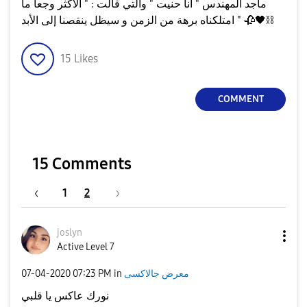
ماجد المهندس " أنا حنيت " والتي قالت : " الأكثر وجعاً ما
⛓
🖤
🥀
امتلكناه برهة من الزمن و سيظل ينقصنا إلى الأبد "
15
Likes
COMMENT
15 Comments
1
2
joslyn
Active Level 7
معرض جالاكسى
in
07:23 PM
‎07-04-2020
نورك عاكس يا قلبي