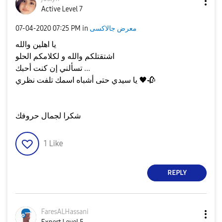
Active Level 7
معرض جالاكسى
in
07:25 PM
‎07-04-2020
يا اهلين والله
اشتقتلكم والله و لكلامكم الحلو
تسألني إن كنت أحبك ...
🥀
🖤
يا سيدي حتى أشباه اسمك تلفت نظري
شكرا لجمال حروفك
1
Like
REPLY
FaresALHassani