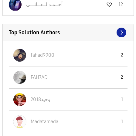
نـــي
أحــمـدالــعــا
12
Top Solution Authors
fahad9900
2
FAH7AD
2
وحيد2018
1
Madatamada
1