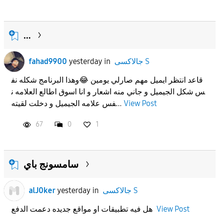
...
fahad9900
yesterday
in
جالاكسى S
قاعد انتظر ايميل مهم صارلي يومين 😂وهذا البرنامج شكله نف
س شكل الجيميل و جاني منه اشعار و انا اسوق اطالع العلامه ن
فس علامه الجيميل و دخلت لقيته...
View Post
67
0
1
سامسونج باي
alJ0ker
yesterday
in
جالاكسى S
هل فيه تطبيقات او مواقع جديده دعمت الدفع
View Post