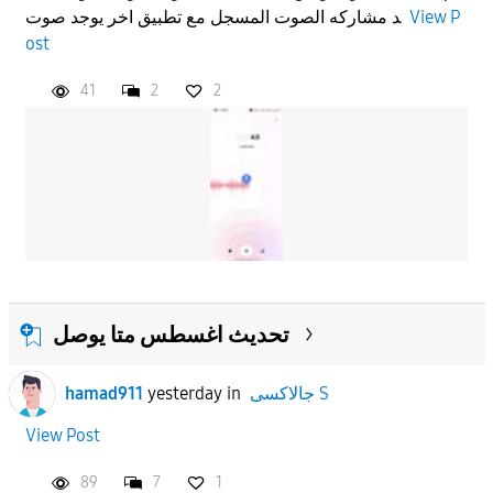
د مشاركه الصوت المسجل مع تطبيق اخر يوجد صوت
View P
ost
41
2
2
تحديث اغسطس متا يوصل
hamad911
yesterday
in
جالاكسى S
View Post
89
7
1