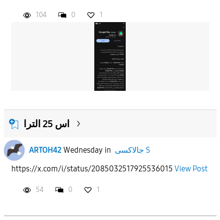
104
0
1
اس 25 الترا
ARTOH42
Wednesday
in
جالاكسى S
https://x.com/i/status/2085032517925536015
View Post
54
0
1