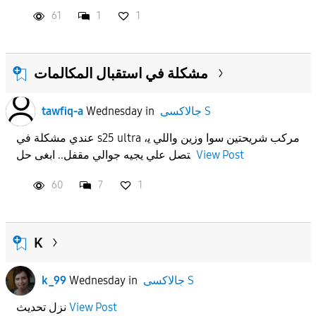
61
1
1
مشكلة في استقبال المكالمات
tawfiq-a
Wednesday
in
جالاكسى S
عندي مشكلة في s25 ultra ،مركب شريحتين سوا وزين واللي ي
تصل علي يجيه جوالي مقفل.. ابغى حل
View Post
60
7
1
K
k_99
Wednesday
in
جالاكسى S
نزل تحديث
View Post