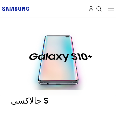
جالاكسى S