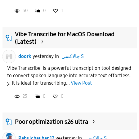
30
0
1
APPLY
Vibe Transcribe for MacOS Download
(Latest)
doork
yesterday
in
جالاكسى S
Vibe Transcribe is a powerful transcription tool designed
to convert spoken language into accurate text effortlessl
y. It is ideal for transcribing...
View Post
25
0
0
Poor optimization s26 ultra
Rahulchauhan12
yesterday
in
جالاكسى S