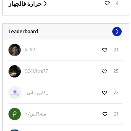
حرارة فالجهاز
4
Leaderboard
k_99
31
S24Ultra77
25
-كاريرماتي_
22
مشاكس77
21