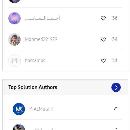
36
أحــمـدالــعــا
نـــي
Mohmed291979
34
hossamos
33
Top Solution Authors
K-ALMutairi
21