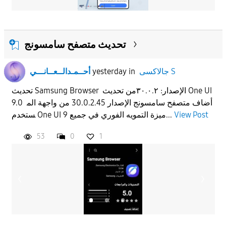
تحديث متصفح سامسونج
جالاكسى S
in
yesterday
أحــمـدالــعــانـــي
تحديث Samsung Browser الإصدار: ٣٠.٠.٢من تحديث One UI
9.0 أضاف متصفح سامسونج الإصدار 30.0.2.45 من واجهة الم
View Post
ستخدم One UI 9 ميزة التمويه الفوري في جميع...
53
0
1