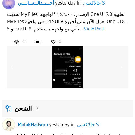
جالاكسى S
in
yesterday
أحــمـدالــعــانـــي
تحديث My Files الإصدار: ١٥.٦.٠٠ *لواجهة One UI 9.0تطبيق
My Files في واجهة One UI 9 يعمل الآن على أجهزة One UI 8.
View Post
5 وOne UI 8. يأتي مع واجهة مستخدم...
43
1
0
الشحن
جالاكسى S
in
yesterday
MalakNadwan