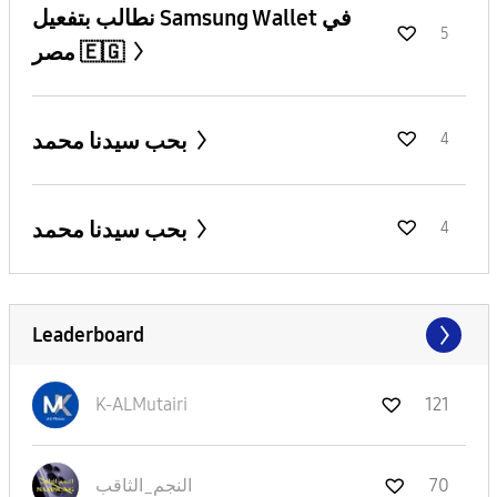
نطالب بتفعيل Samsung Wallet في
5
مصر 🇪🇬
بحب سيدنا محمد
4
بحب سيدنا محمد
4
Leaderboard
K-ALMutairi
121
70
النجم_الثاقب