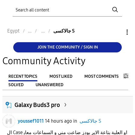
جالاكسى S
Egypt
JOIN THE COMMUNITY / SIGN IN
Community Activity
RECENT TOPICS
MOST LIKED
MOST COMMENTS
SOLVED
UNANSWERED
FILTER:
Galaxy Buds3 pro
From
جالاكسى S
in
14 hours ago
youssef1011
To
ال Case او العلبة بتاعة الاير بودز ضاعت مني و السماعات معاي