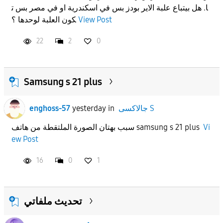
ا. هل بيتباع علبة الاير بودز بس في اسكندرية او في مصر بس ت
APPLY
View Post
كون العلبة لوحدها ؟
22
2
0
Samsung s 21 plus
جالاكسى S
in
yesterday
enghoss-57
Vi
سبب بهتان الصورة الملتقطة من هاتف samsung s 21 plus
ew Post
16
0
1
تحديث ملفاتي