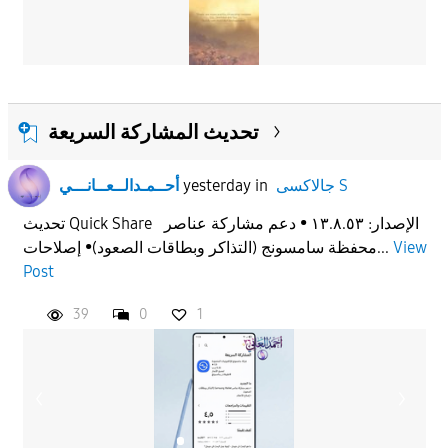
تحديث المشاركة السريعة
جالاكسى S
in
yesterday
أحــمـدالــعــانـــي
تحديث Quick Share الإصدار: ١٣.٨.٥٣ • دعم مشاركة عناصر
View
محفظة سامسونج (التذاكر وبطاقات الصعود)• إصلاحات...
Post
39
0
1