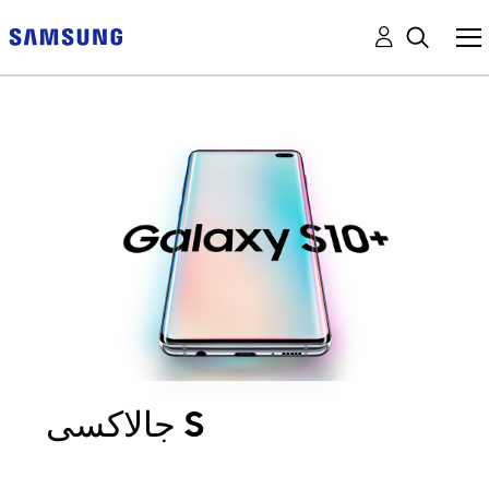
جالاكسى S