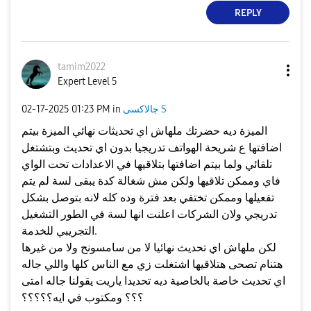
REPLY
tamim2022
Expert Level 5
جالاكسى S
in
01:23 PM
‎02-17-2025
الميزة ديه حضرتك ملهاش اي تحديثات نهائي الميزة بيتم
اضافتها ع شريحة الهواتف تدريجيا بدون اي تحديث وبتشتغل
تلقائي ولما بيتم اضافتها بتلاقيها في الاعدادات تحت الواي
فاي وممكن تلاقيها ولكن مش شغالة كدة يبقى لسة لم يتم
تفعيلها وممكن تختفي بعد فترة وده كله لانه بتوصل بشكل
تدريجي ولان الشركات اعلنت انها لسة في الطور التشغيل
التجريبي للخدمة.
لكن ملهاش اي تحديث نهائيا لا من سامسونح ولا من غيرها
هتنام تصحى هتلاقيها اشتغلت زي مع الناس كلها واللي جاله
اي تحديث خاصة بالخاصية ديه تحديدا ياريت يقولنا جاله امتى
؟؟؟ ومكتوب في ايه؟؟؟؟؟