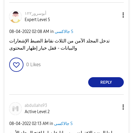
أبوسرور١٢٢
Expert Level 5
جالاكسى S
in
02:08 AM
‎08-04-2022
تدخل المجلد الآمن من الثلاث نقاط الضبط الإشعارات
والبيانات - قفل خيار إظهار المحتوى
0
Likes
REPLY
abdullahs93
Active Level 2
جالاكسى S
in
02:13 AM
‎08-04-2022
ما دا الوضع الافتراضي بس انا عايز لما افتح المجلد الأمن