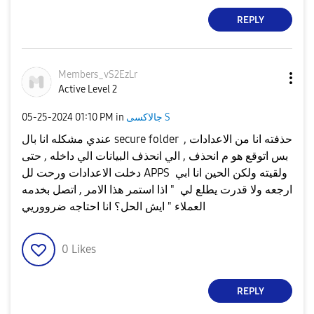
REPLY
Members_vS2EzLr
Active Level 2
جالاكسى S
in
01:10 PM
‎05-25-2024
عندي مشكله انا بال secure folder , حذفته انا من الاعدادات
بس اتوقع هو م انحذف , الي انحذف البيانات الي داخله , حتى
دخلت الاعدادات ورحت لل APPS ولقيته ولكن الحين انا ابي
ارجعه ولا قدرت يطلع لي " اذا استمر هذا الامر , اتصل بخدمه
العملاء " ايش الحل؟ انا احتاجه ضرووريي
0
Likes
REPLY