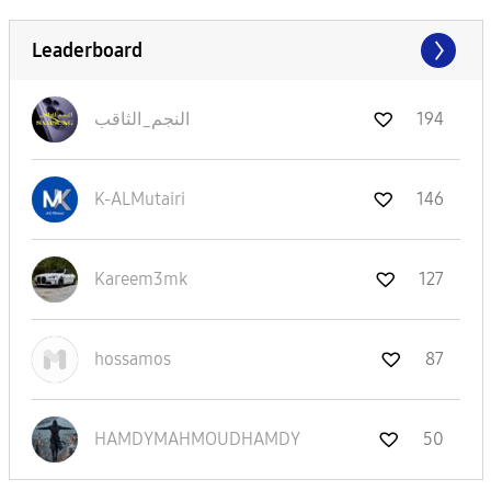
Leaderboard
النجم_الثاقب
194
K-ALMutairi
146
Kareem3mk
127
hossamos
87
HAMDYMAHMOUDHAM
DY
50