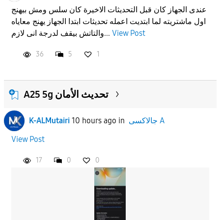
عندى الجهاز كان قبل التحديثات الاخيرة كان سلس ومش بيهنج
اول ماشتريته لما ابتديت اعمله تحديثات ابتدا الجهاز يهنج معاياه
والتاتش بيقف لدرجة انى لازم...
View Post
36
5
1
A25 5g تحديث الأمان
K-ALMutairi
10 hours ago
in
جالاكسى A
View Post
17
0
0