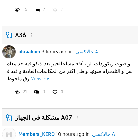
16
2
2
A36
iibraahiim
9 hours ago
in
جالاكسى A
مساء الخير بعد اذنكو فيه حد معاه a36 و صوت ريكوردات الوات
س و التليجرام صوتها واطي اكتر من المكالمات العادية و فيه ف
رق ملحوظ
View Post
21
0
0
مشكلة فى الجهاز A07
Members_KERO
10 hours ago
in
جالاكسى A