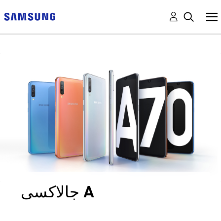
جالاكسى A