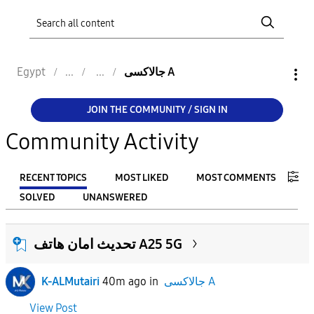
Egypt
جالاكسى A
JOIN THE COMMUNITY / SIGN IN
Community Activity
RECENT TOPICS
MOST LIKED
MOST COMMENTS
SOLVED
UNANSWERED
FILTER:
تحديث امان هاتف A25 5G
From
K-ALMutairi
40m ago
in
جالاكسى A
To
View Post