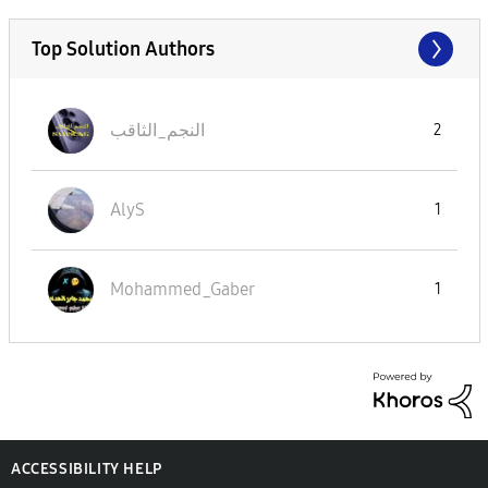
Top Solution Authors
النجم_الثاقب
2
AlyS
1
Mohammed_Gaber
1
ACCESSIBILITY HELP