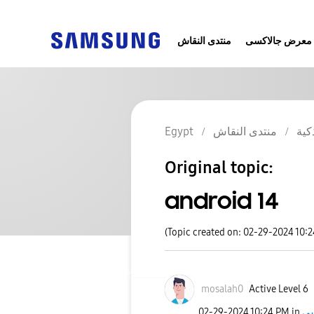
معرض جالاكسى
منتدى النقاش
Egypt
منتدى النقاش
كية
Original topic:
android 14
(Topic created on: 02-29-2024 10:
mosalah0
Active Level 6
‎02-29-2024
10:24 PM
in