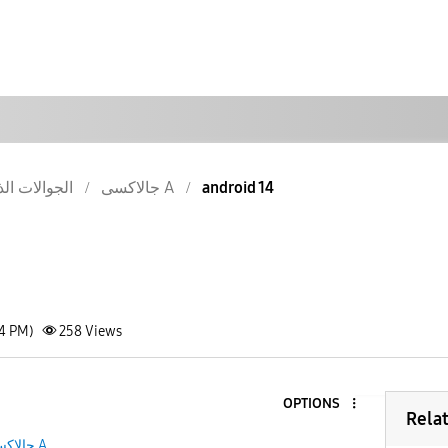
الجوالات الذ
جالاكسى A
android 14
24 PM)
258
Views
OPTIONS
Rela
جالاكسى A