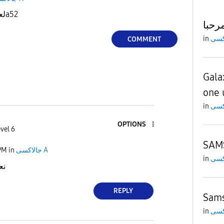
لعن الله أمريكيا وإسرائيل وa52
رحبا
in
COMMENT
Gala
one 
in
OPTIONS
vel 6
SAMS
PM
in
جالاكسى A
in
نع
REPLY
Sams
in