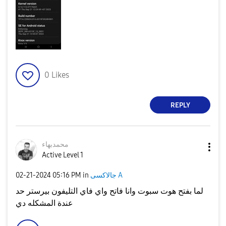
0
Likes
REPLY
محمدبهاء
Active Level 1
جالاكسى A
in
05:16 PM
‎02-21-2024
لما بفتح هوت سبوت وانا فاتح واي فاي التليفون بيرستر حد
عندة المشكله دي