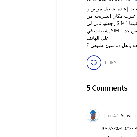
لت إعادة تشغيل مرتين و
الشريحه من SIM 1 إلي SIM2 و مسحتها كويس إشتغلت
رجعتها تاني لي SIM 1 مشتغلتش طلعتها و حطيتها تاني و إنتظرت دقيقة لقيتها
إشتغلت في SIM 1 طبيعي و مفيش أي مشكلة مع العلم إني محافظ كويس جدا
علي الهاتف
ه و هل ده شيئ طبيعي ؟
1
Like
5 Comments
Dibo247
Active Le
‎10-07-2024
07:27 