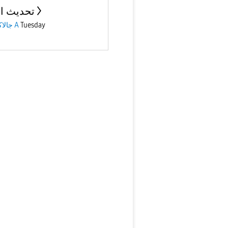
تحديث ال
Tuesday
جالاكسى A