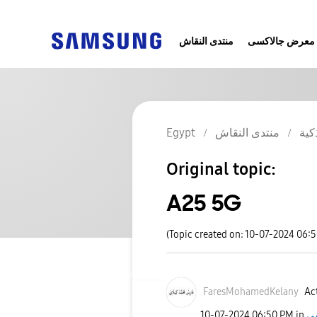
معرض جالاكسى
منتدى النقاش
كية
منتدى النقاش
Egypt
Original topic:
A25 5G
(Topic created on: 10-07-2024 06:
FaresMohamedKel
any
Act
‎10-07-2024
06:50 PM
in