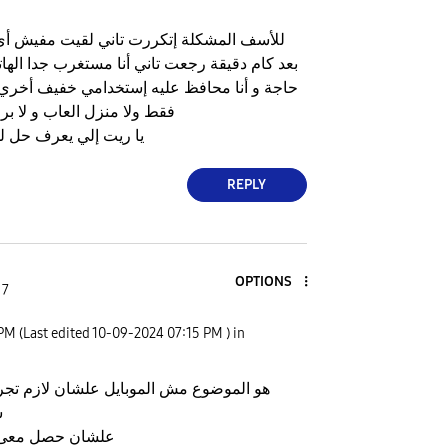
للأسف المشكلة إتكررت تاني لقيت مفيش أي 
بعد كام دقيقة رجعت تاني أنا مستغرب جدا اله
حاجة و أنا محافظ عليه إستخدامي خفيف أخري 
فقط ولا منزل العاب و لا بر
يا ريت إلي يعرف حل ل
REPLY
OPTIONS
 7
 PM
(Last edited
‎10-09-2024
07:15 PM
) in
هو الموضوع مش الموبايل علشان لازم ت
ش
علشان حصل معى 