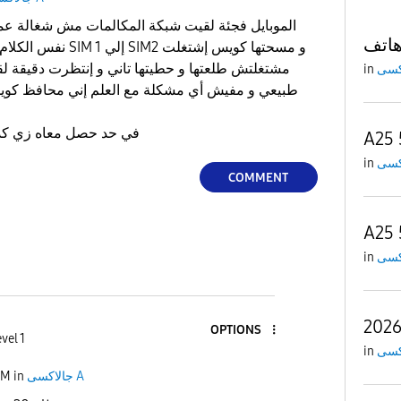
الموبايل فجئة لقيت شبكة المكالمات مش شغالة عم
نفس الكلام غيرت مكان 
in
في حد حصل معاه زي كد
in
COMMENT
in
OPTIONS
vel 1
in
جالاكسى A
in
PM