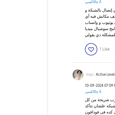
جالاكسى A
إتصال بالشبكة و
اتف مكانش فيه أي
يوتيوب و واتساب
امج سوشيال ميديا
لمشكلة دي يقولي
1
Like
mayi
Active Level
‎10-09-2024
07:09
جالاكسى A
جرب شريحة من كل
بكة علشان تتأكد
كده فى فودافون