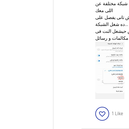
 شبكة مختلفة عن
اللى معك
ش تانى يفصل على
...ده شغل الشبكة
 حيشغل النت فى
 مكالمات و رسائل
1
Like