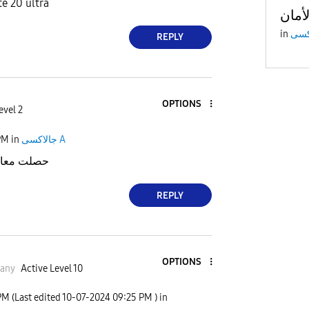
حصل معايا ف 0 ultra
أمان
in
REPLY
OPTIONS
evel 2
جالاكسى A
in
PM
حصلت معايا
REPLY
OPTIONS
any
Active Level 10
PM
(Last edited
‎10-07-2024
09:25 PM
) in