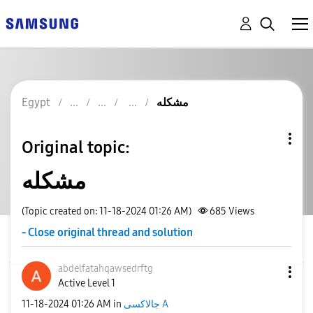
Egypt
مشكله
Original topic:
مشكله
(Topic created on: 11-18-2024 01:26 AM)
685
Views
- Close original thread and solution
abdelfatahqawse
drftg
Active Level 1
‎11-18-2024
01:26 AM
in
جالاكسى A