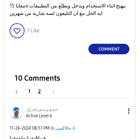
معايا 15a بيهنج اثناء الاستخدام ويدخل ويطلع من التطبيقات
ايه الحل مع ان التليفون لسه شاريه من شهرين
1
Like
COMMENT
10 Comments
1
2
خنمؤىوبسؤرلقزؤل
Active Level 6
‎11-24-2024
08:51 PM
in
جالاكسى A
نةزلىملةوحىاAخبىا