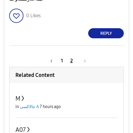
0
Likes
REPLY
1
2
Related Content
M
in
جالاكسى A
7 hours ago
A07