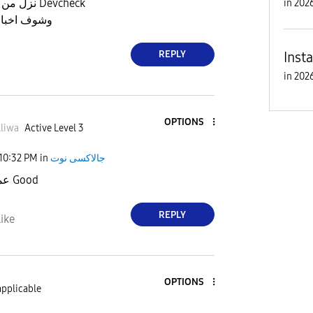
نزل من جوجل بلاي تطبيق Devcheck
in
وشوف اخبار 
REPLY
Inst
in
OPTIONS
liwa
Active Level 3
جالاكسى نوت
in
10:32 PM
عملت وجابلي Good
REPLY
ike
OPTIONS
applicable