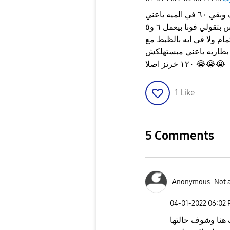
يا جماعه الفون عامل سكرين اون تايم ساعه ونصف وبقي ٦٠ في الميه ياعني
فوني بيعمل سكرين اون تايم كامل ٣ ساعات وفي ناس بتقولي فونا بيعمل ٦ و٥
م ولا في ايه بالظبط مع
 بطاريه ياعني مبستهلكش
😭
😭
😭
١٢٠ خرتز اصلا
1
Like
5 Comments
Anonymous
Not 
‎04-01-2022
06:02
 هنا وشوف حالتها