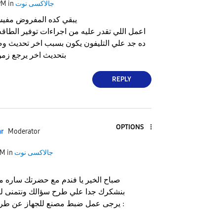
جالاكسى نوت
in
PM
يبقي كده المفروض مفي
اعمل اللي تقدر عليه من اجراءات توفير الطاق
ده جد علي التليفون يكون بسبب اخر تحديث و
بتحديث اخر يرجع زمن
REPLY
OPTIONS
ar
Moderator
جالاكسى نوت
in
AM
صباح الخير يا فندم مع حضرتك ساره
بنشكرك جدا علي طرح سؤالك ونتمنى ل
يرجى عمل ضبط مصنع للجهاز عن طريق الخطوات الاتيه :