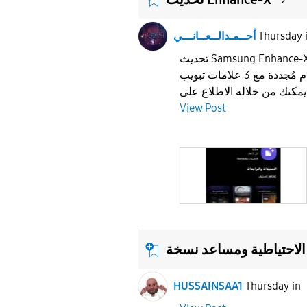
Thursday
أحــمـدالــعــانـــي
تحديث Samsung Enhance-X الإصدار: ١٧.٠.٠٠ :تغييرات
جديدة1) واجهة مستخدم مُجددة مع 3 علامات تبويب
View Post
لاحتياطية ومساعد نسخة
HUSSAINSAA1
Thursday
in