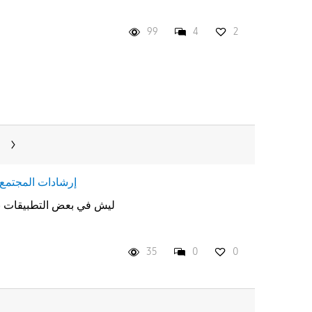
99
4
2
س
إرشادات المجتمع
ليش في بعض التطبيقات ب
35
0
0