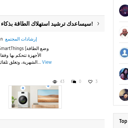
سيساعدك ترشيد استهلاك الطاقة بذكاء على تقليل فواتير الكهرباء!
إرشادات المجتمع
in
View
الشهرية، وتغلق تلقائيا عند مغادرتك المنزل لتجنب...
43
0
3
Top