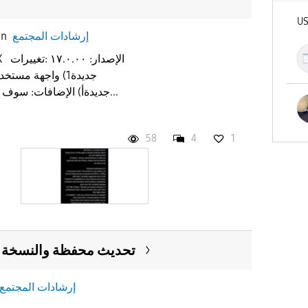
U
إرشادات المجتمع
in
جديدةأ) الإضافات: سوف يمكنك من خلاله الاطلاع على...
58
4
1
تحديث محفظة والنسخة ا
إرشادات المجتمع