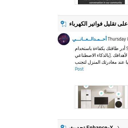
Thursday
أحــمـدالــعــانـــي
أدر طاقتك بكفاءة باستخدام SmartThings [وضع الطاقة
بالذكاء الاصطناعي]. الأجهزة تتحكم بها وفقا لأهدافك
Post
تحديث Enhance-X