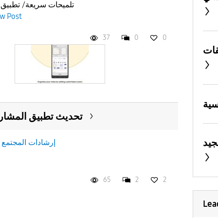
تلميحات سريعة/ تطبيق
w Post
37
0
0
تحديث تطبيق المشارك
جيد
إرشادات المجتمع
n
65
2
2
Lea