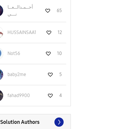
أحــمـدالــعــا
65
نـــي
HUSSAINSAA1
12
Not56
10
baby2me
5
fahad9900
4
 Solution Authors