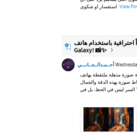
View Po
استفسار او شكوى
ً احترافية باستخدام هاتف
Galaxy! 📸✨
Wednesd
أحــمـدالــعــانـــي
ة صورة مذهلة ملتقطة بهاتف
ط صورة بهذه الدقة والجمال