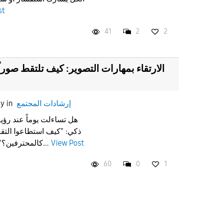
st
41
2
2
الارتقاء بمهارات التصوير: كيف تلتقط صورا
إرشادات المجتمع
in
ay
هل تساءلت يوماً عند رؤي
ذكي: "كيف استطاعوا التقا
View Post
كالمحترفين؟" السر ليس في الحظ، بل في...
60
0
1