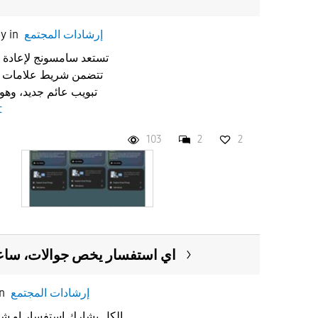
إرشادات المجتمع
in
ay
تبويب عائم جديد، وه
t
103
2
2
اي استفسار يخص جوالات، سا
إرشادات المجتمع
in
الكل يشارك استفسار او شك