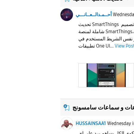
Wednesd
أحــمـدالــعــانـــي
تحديث SmartThings تستعد سامسونج لإعادة تصميم
شاملة لمنصة SmartThings، تتضمن شريط علامات
و نفس الشريط المستخدم في
View Pos
تطبيقات One UI...
عات و سماعات سامسونج
HUSSAINSAA1
Wednesday
وى الكل يساهم برد على اي