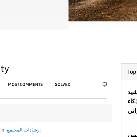
ty
Top
MOST COMMENTS
SOLVED
يد
To
كاء
APPLY
إرشادات المجتمع
in
كسي