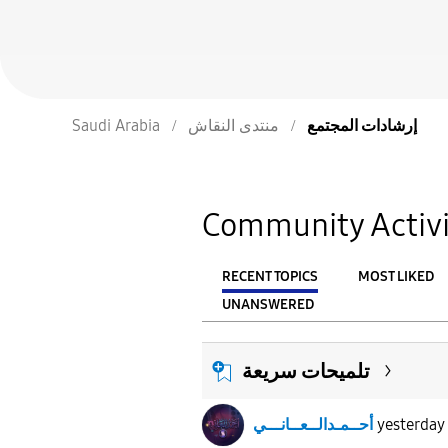
إرشادات المجتمع
منتدى النقاش
Saudi Arabia
Community Activi
RECENT TOPICS
MOST LIKED
UNANSWERED
From
FILTER:
تلميحات سريعة
yesterday
أحــمـدالــعــانـــي