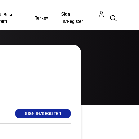
Sign
I Beta
Turkey
ram
In/Register
SIGN IN/REGISTER