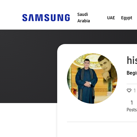
Saudi
UAE
Egypt
Arabia
h
Begi
1
1
Posts