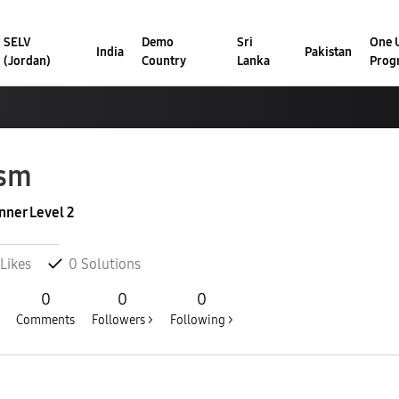
SELV
Demo
Sri
One U
India
Pakistan
(Jordan)
Country
Lanka
Prog
ism
nner Level 2
Likes
0
Solutions
0
0
0
Comments
Followers >
Following >