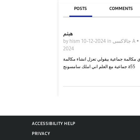
POSTS
COMMENTS
هيثم
by
hism
10-12-2024
in
جالاكسى A
•
2024
 مكالمة جماعية بيقولي تعزل انشاء مكالمة
جماعية مع العلم اني املك سامسونج a55
ACCESSIBILITY HELP
PRIVACY