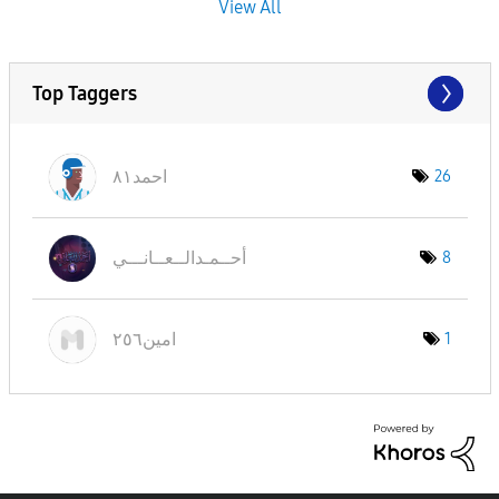
View All
Top Taggers
احمد٨١
26
أحــمـدالــعــا
نـــي
8
امين٢٥٦
1