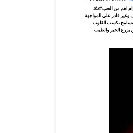
✍#تعلمنا_الحياة .. ان الاحترام اهم من الحب ⁦ والثقة اهم من الغيرة .. والصبر هو دليل على
ى المواجهة ⁦.. بل يعني أنك تريد
وتسامح تكسب القلوب ..
 يزرع الخير والطيب