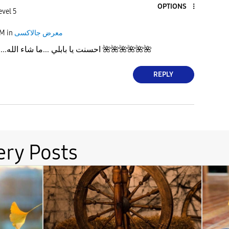
OPTIONS
evel 5
معرض جالاكسى
in
PM
🌺
🌺
🌺
🌺
🌺
🌺
احسنت يا بابلي ...ما شاء الله....روعاااااااااتك بالرد
REPLY
ery Posts