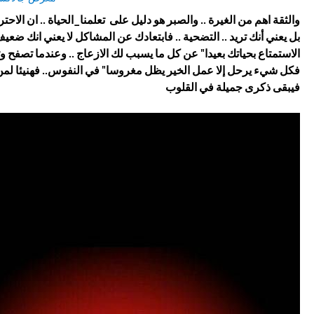
التضحية .. فابتعادك عن المشاكل لا يعني انك ضعيف وغير قادر عل
الاستمتاع بحياتك بعيدا" عن كل ما يسبب لك الازعاج .. وعندما تصفح 
فكل شيء يرحل إلا عمل الخير يظل مغروسا" في النفوس.. فهنيئا لمن
فيبقى ذكرى جميلة في القلوب