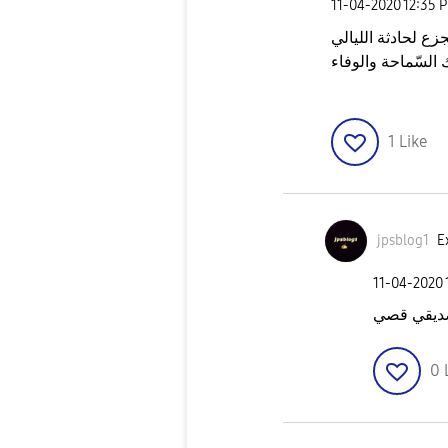
‎11-04-2020
12:35 
جزع لحادثة الليالي
1
Like
jpsblog1
E
‎11-04-2020
0