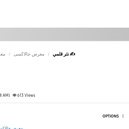
نثر قلمي ✍
معرض جالاكسى
معر
24 AM)
613
Views
OPTIONS
معرض جالاكس