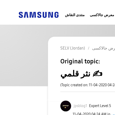
معرض جالاكسى
منتدى النقاش
ض جالاكسى
SELV (Jordan)
Original topic:
نثر قلمي ✍
(Topic created on: 11-04-2020 04:
jpsblog1
Expert Level 5
ى
in
04:24 AM
‎11-04-2020