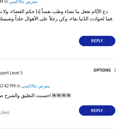
معرض جالاكسى
in
PM
دع الأيّام تفعل ما تشاء وطب نفساً إذا حكم القضاء، ولا ت
فما لحوادث الدّنيا بقاء، وكن رجلاً على الأهوال جلداً وشيمتك السّماحة والوفاء.
REPLY
OPTIONS
xpert Level 5
معرض جالاكسى
in
12:42 PM
🌺
🌺
🌺
🌺
احسنت التعليق والشرح صديقي قصي
REPLY
Likes