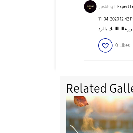
jpsblog1
Expert L
‎11-04-2020
12:42 
0
Likes
Related Gall