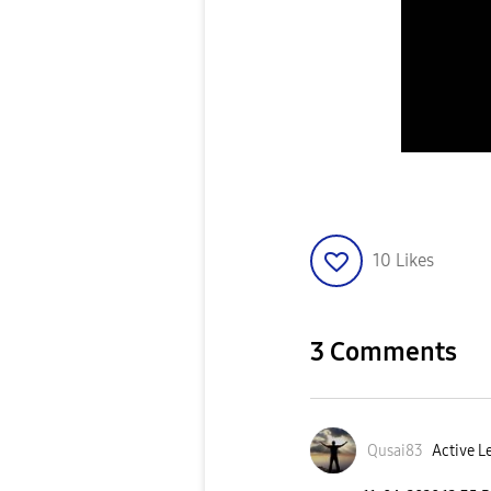
10
Likes
3 Comments
Qusai83
Active Le