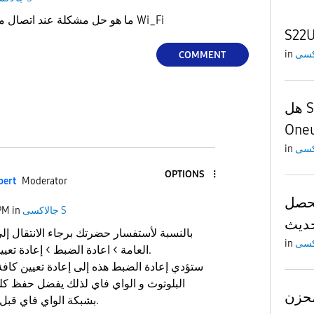
ما هو حل مشكلة عند اتصال مكالمه افقد اتصالي بشبكة Wi_Fi
S22U
in
COMMENT
هل S22Ultra بيدعم
Oneu
in
OPTIONS
pert
Moderator
s22U على
جالاكسى S
in
PM
بالنسبة لأستفسار حضرتك برجاء الانتقال إلى 
in
العامة > اعادة الضبط > إعادة تعيين إعدادات الشبكة.
ستؤدي إعادة الضبط هذه إلى إعادة تعيين كافة 
البلوتوث و الواي فاي لذلك يفضل حفظ كل
s22ult
بشبكة الواي فاي قبل اتمام هذه الخطوة.