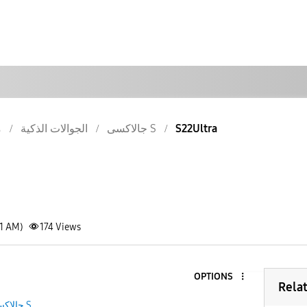
S22Ultra
جالاكسى S
الجوالات الذكية
م
31 AM)
174
Views
OPTIONS
Rela
جالاكسى S