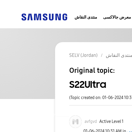
معرض جالاكسى
منتدى النقاش
نتدى النقاش
SELV (Jordan)
Original topic:
S22Ultra
(Topic created on: 01-06-2024 10:
avfgvd
Active Level 1
‎01-06-2024
10:31 AM
in