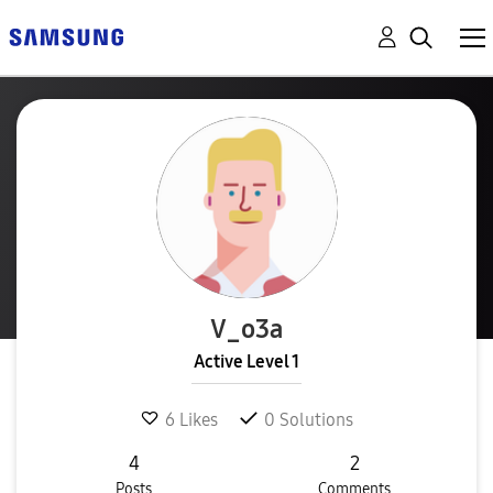
V_o3a
Active Level 1
6
Likes
0
Solutions
4
2
Posts
Comments