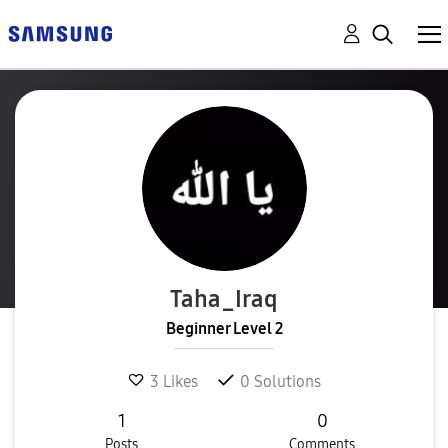
Taha_Iraq
Beginner Level 2
3
Likes
0
Solutions
1
0
Posts
Comments