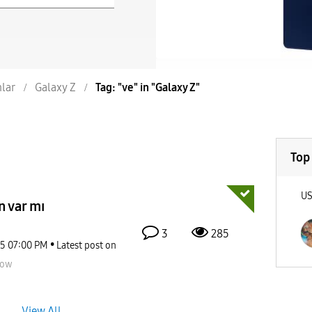
nlar
Galaxy Z
Tag: "ve" in "Galaxy Z"
Top
U
n var mı
3
285
25
07:00 PM
Latest post on
now
View All