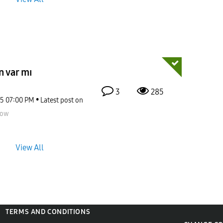
n var mı
3
285
25
07:00 PM
Latest post on
now
View All
TERMS AND CONDITIONS