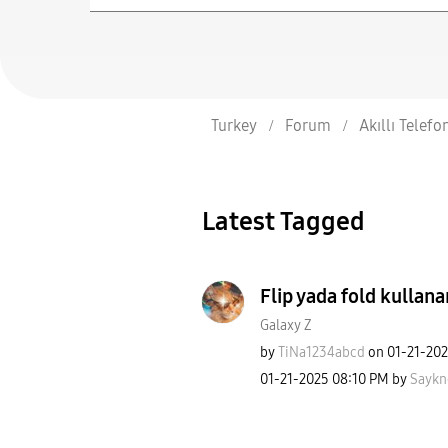
Turkey
Forum
Akıllı Telefo
Latest Tagged
Flip yada fold kullana
Galaxy Z
by
TiNa1234abcd
on
‎01-21-20
‎01-21-2025
08:10 PM
by
Sayk