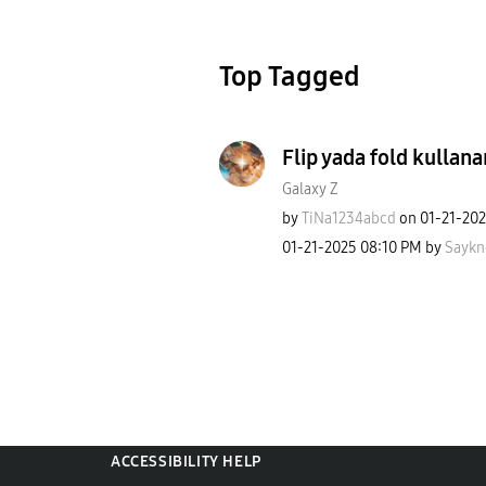
Top Tagged
Flip yada fold kullana
Galaxy Z
by
TiNa1234abcd
on
‎01-21-20
‎01-21-2025
08:10 PM
by
Sayk
ACCESSIBILITY HELP