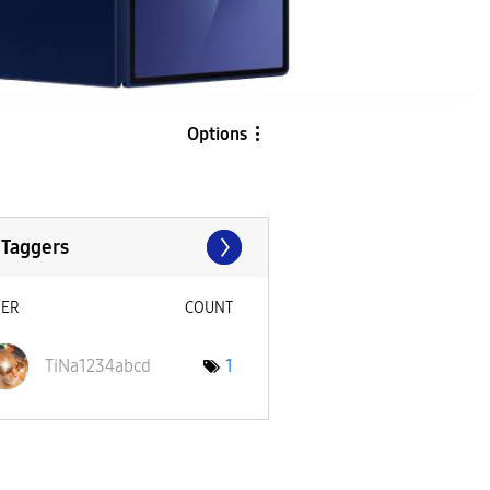
Options
 Taggers
SER
COUNT
TiNa1234abcd
1