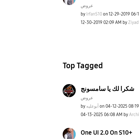
عروض
by
IrfanS10
on
‎12-29-2019
06:
‎12-30-2019
02:09 AM
by
Ziyad
Top Tagged
شكرا لك يا سامسونج
عروض
by
أبوعليه
on
‎04-12-2025
08:1
‎04-13-2025
06:08 AM
by
Archi
One UI 2.0 On S10+