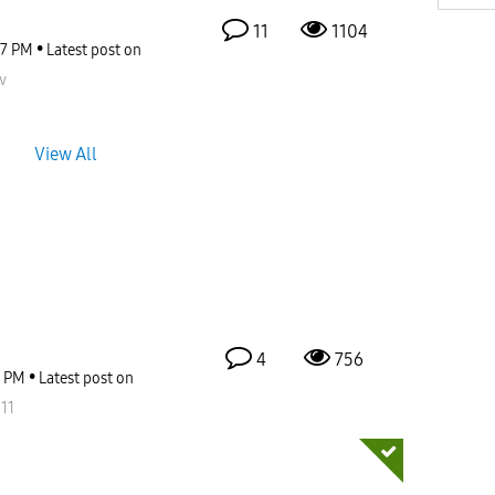
11
1104
17 PM
Latest post on
v
View All
4
756
9 PM
Latest post on
11