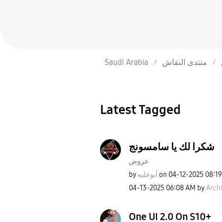
Saudi Arabia
منتدى النقاش
Latest Tagged
شكرا لك يا سامسونج
عروض
by
أبوعليه
on
‎04-12-2025
08:1
‎04-13-2025
06:08 AM
by
Archi
One UI 2.0 On S10+