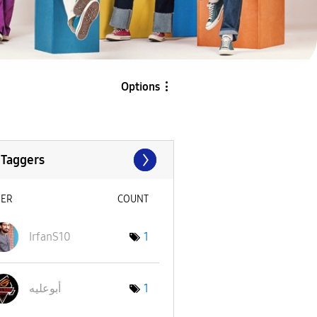
Options
 Taggers
SER
COUNT
IrfanS10
1
أبوعليه
1