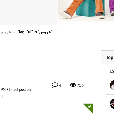
Tag: "ui" in "عروض"
عروض
Top
U
4
756
9 PM
Latest post on
11