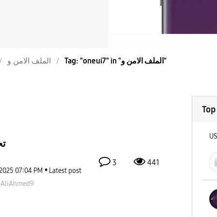
Tag: "oneui7" in "الملف الامن و"
الملف الامن و
Top
U
تح
3
441
-2025
07:04 PM
Latest post
pAliAhmed9