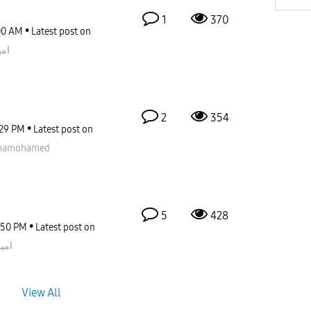
1
370
00 AM
Latest post on
امين
2
354
29 PM
Latest post on
mamohamed
5
428
:50 PM
Latest post on
امين٦
View All