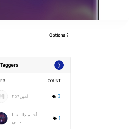
Options
 Taggers
SER
COUNT
امين٢٥٦
3
أحــمـدالــعــا
1
نـــي