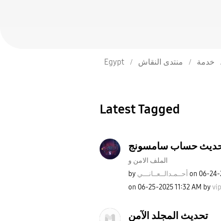
Egypt
منتدى النقاش
خدمة
Latest Tagged
ديث حساب سامسونج
الملف الامن و
by
نـــي
أحــمـدالــعــا
on
‎06-24
on
‎06-25-2025
11:32 AM
by
vi
تحديث المجلد الآمن