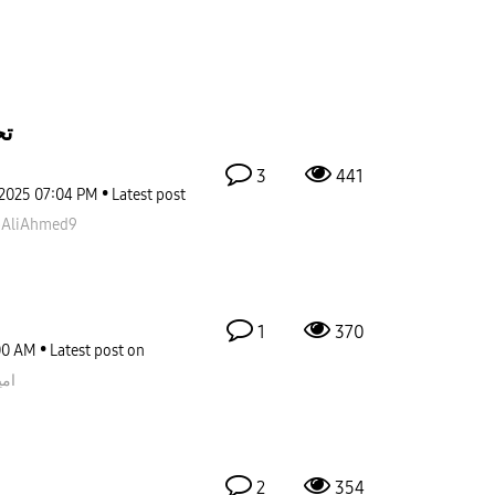
تح
3
441
-2025
07:04 PM
Latest post
pAliAhmed9
1
370
00 AM
Latest post on
امين
2
354