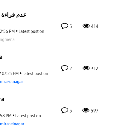
عدم قراءة ا
5
414
2:56 PM
Latest post on
ngmena
a
2
312
2
07:23 PM
Latest post on
mira-elnagar
ra
5
597
:58 PM
Latest post on
mira-elnagar