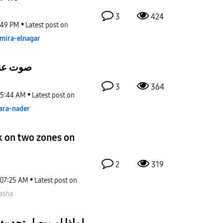
3
424
:49 PM
Latest post on
mira-elnagar
صوت عند تح
3
364
5:44 AM
Latest post on
ara-nader
k on two zones on
2
319
07:25 AM
Latest post on
asha