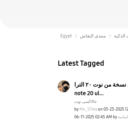
Egypt
منتدى النقاش
 الذكية
Latest Tagged
مين افضل نسخة من نوت ٢٠ الترا whos best
note 20 ul...
جالاكسى نوت
by
Mo_S7eta
on
‎03-23-2025
1
‎06-11-2025
02:45 AM
by
اسامة