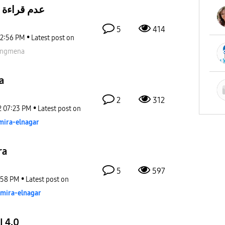
عدم قراءة ا
5
414
2:56 PM
Latest post on
ngmena
a
2
312
2
07:23 PM
Latest post on
mira-elnagar
ra
5
597
:58 PM
Latest post on
mira-elnagar
I 4.0