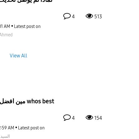
4
513
01 AM
Latest post on
Ahmed
View All
4
154
2:59 AM
Latest post on
السيد