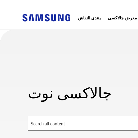
معرض جالاكسى
منتدى النقاش
جالاكسى نوت