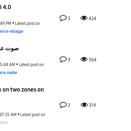
I 4.0
3
424
:49 PM
Latest post on
mira-elnagar
صوت عند تح
3
364
5:44 AM
Latest post on
ara-nader
k on two zones on
2
319
07:25 AM
Latest post on
asha