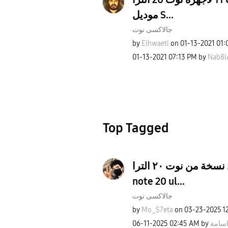
موديل S...
جالاكسى نوت
by
Elhwaeti
on
‎01-13-2021
01:
‎01-13-2021
07:13 PM
by
Nab8l
Top Tagged
مين افضل نسخة من نوت ٢٠ الترا whos best
note 20 ul...
جالاكسى نوت
by
Mo_S7eta
on
‎03-23-2025
1
‎06-11-2025
02:45 AM
by
اسامة