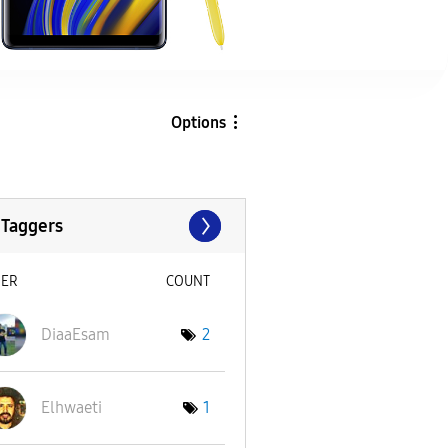
Options
 Taggers
SER
COUNT
DiaaEsam
2
Elhwaeti
1