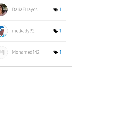
DaliaElrayes
1
melkady92
1
Mohamed142
1