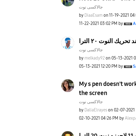
جالاكسى نوت
by
DiaaEsam
on
‎11-19-2021
04
‎11-22-2021
03:02 PM
by
A
ريك النوت ٢٠ الترا
جالاكسى نوت
by
melkady92
on
‎05-13-2021
0
‎05-13-2021
12:20 PM
by
S
My s pen doesn't wor
the screen
جالاكسى نوت
by
DaliaElrayes
on
‎02-07-2021
‎02-10-2021
04:26 PM
by
Alexp
لماذا لم يوصل تحديث 11 لاجهزه نوت 20 الترا