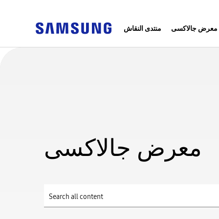
معرض جالاكسى
منتدى النقاش
معرض جالاكسى