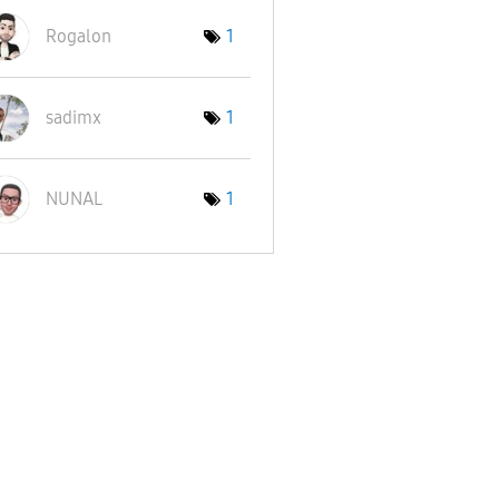
Rogalon
1
sadimx
1
NUNAL
1