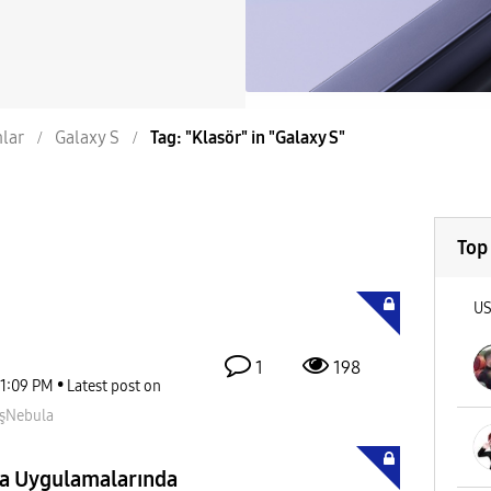
nlar
Galaxy S
Tag: "Klasör" in "Galaxy S"
Top
U
1
198
11:09 PM
Latest post on
şNebula
ka Uygulamalarında