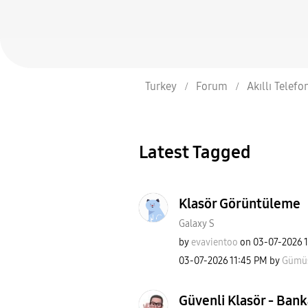
Turkey
Forum
Akıllı Telefo
Latest Tagged
Klasör Görüntüleme
Galaxy S
by
evavientoo
on
‎03-07-2026
‎03-07-2026
11:45 PM
by
Gümü
Güvenli Klasör - Ban