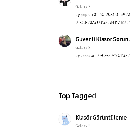
Galaxy S
by
Şep
on
‎01-30-2023
01:39 
‎01-30-2023
08:32 AM
by
Tosu
Güvenli Klasör Sorun
Galaxy S
by
casss
on
‎01-02-2023
01:32
Top Tagged
Klasör Görüntüleme
Galaxy S