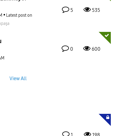
5
535
AM
Latest post on
npaşa
u
0
600
 AM
View All
1
198