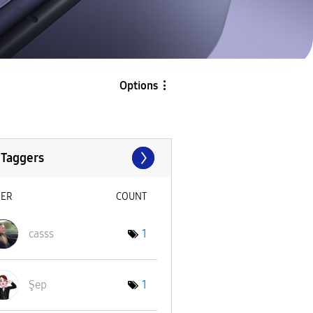
Options
 Taggers
SER
COUNT
casss
1
Şep
1