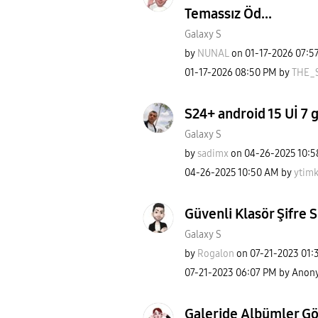
Temassız Öd...
Galaxy S
by
NUNAL
on
‎01-17-2026
07:5
‎01-17-2026
08:50 PM
by
THE_
S24+ android 15 Uİ 7 
Galaxy S
by
sadimx
on
‎04-26-2025
10:5
‎04-26-2025
10:50 AM
by
ytimk
Güvenli Klasör Şifre S
Galaxy S
by
Rogalon
on
‎07-21-2023
01:
‎07-21-2023
06:07 PM
by
Anon
Galeride Albümler G