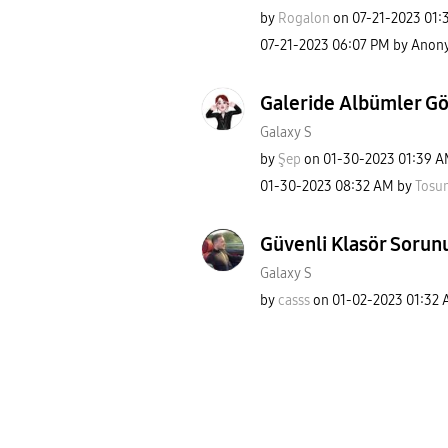
by
Rogalon
on
‎07-21-2023
01:
‎07-21-2023
06:07 PM
by
Anon
Galeride Albümler G
Galaxy S
by
Şep
on
‎01-30-2023
01:39 
‎01-30-2023
08:32 AM
by
Tosu
Güvenli Klasör Sorun
Galaxy S
by
casss
on
‎01-02-2023
01:32