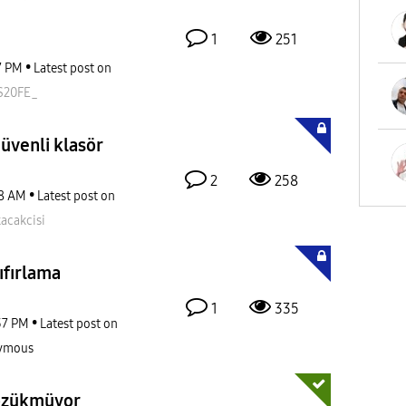
1
251
7 PM
Latest post on
S20FE_
güvenli klasör
2
258
8 AM
Latest post on
acakcisi
ıfırlama
1
335
37 PM
Latest post on
ymous
özükmüyor