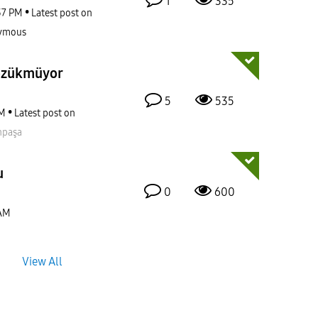
1
335
37 PM
Latest post on
ymous
özükmüyor
5
535
AM
Latest post on
npaşa
u
0
600
 AM
View All