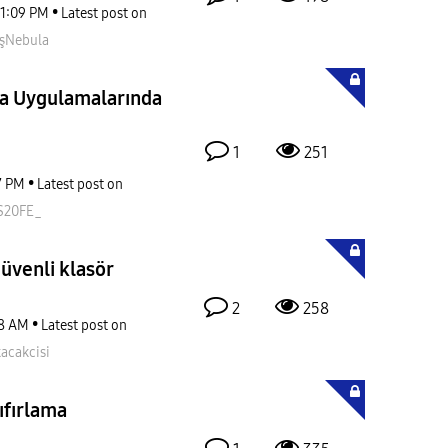
11:09 PM
Latest post on
şNebula
ka Uygulamalarında
1
251
7 PM
Latest post on
S20FE_
güvenli klasör
2
258
8 AM
Latest post on
acakcisi
ıfırlama