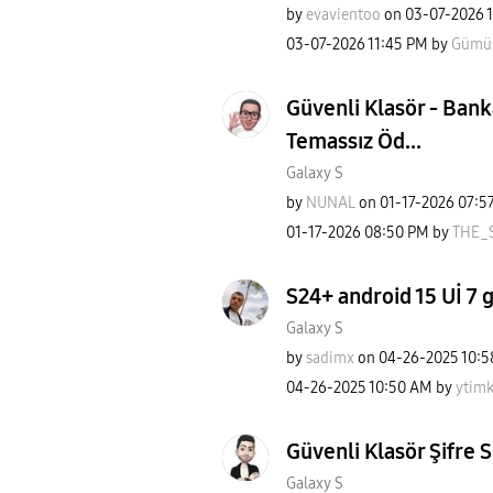
by
evavientoo
on
‎03-07-2026
‎03-07-2026
11:45 PM
by
Gümü
Güvenli Klasör - Ban
Temassız Öd...
Galaxy S
by
NUNAL
on
‎01-17-2026
07:5
‎01-17-2026
08:50 PM
by
THE_
S24+ android 15 Uİ 7 
Galaxy S
by
sadimx
on
‎04-26-2025
10:5
‎04-26-2025
10:50 AM
by
ytimk
Güvenli Klasör Şifre S
Galaxy S