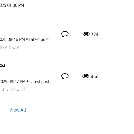
2025
01:00 PM
1
374
2025
08:46 PM
Latest post
SSAINSAA1
تح
1
456
2025
08:37 PM
Latest post
أحــمـدالــعــا
نـ
View All