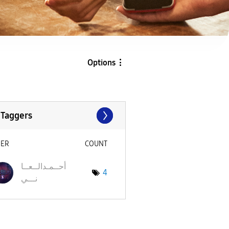
Options
 Taggers
SER
COUNT
أحــمـدالــعــا
4
نـــي