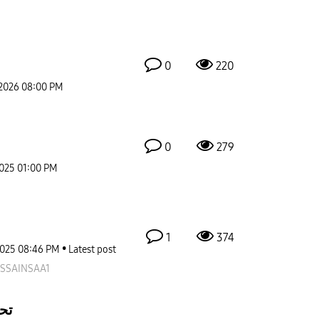
0
220
-2026
08:00 PM
0
279
2025
01:00 PM
1
374
2025
08:46 PM
Latest post
SSAINSAA1
تح