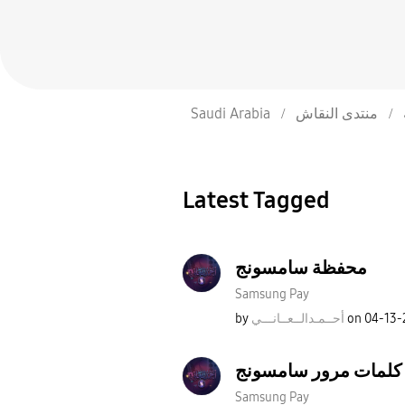
Saudi Arabia
منتدى النقاش
Latest Tagged
محفظة سامسونج
Samsung Pay
by
نـــي
أحــمـدالــعــا
on
‎04-13
كلمات مرور سامسونج
Samsung Pay