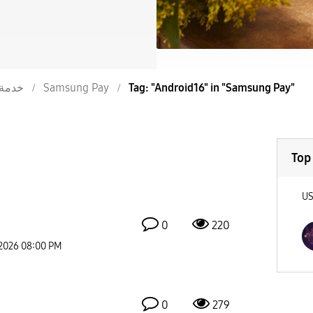
خدمة
Samsung Pay
Tag: "Android16" in "Samsung Pay"
Top
U
0
220
-2026
08:00 PM
0
279