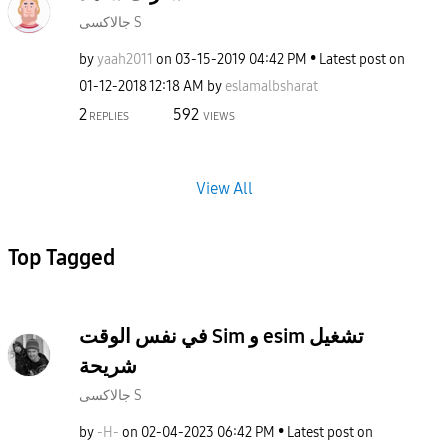
جالاكسى S
by
yaah2011
on
‎03-15-2019
04:42 PM
Latest post on
‎01-12-2018
12:18 AM
by
eslamalbsharat
2
592
REPLIES
VIEWS
View All
Top Tagged
في نفس الوقت Sim و esim تشغيل
شريحة
جالاكسى S
by
-H-
on
‎02-04-2023
06:42 PM
Latest post on