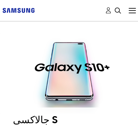
جالاكسى S