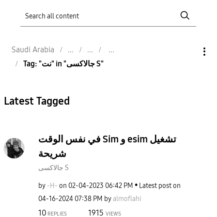
Saudi Arabia
Tag: "نت" in "جالاكسى S"
Latest Tagged
في نفس الوقت Sim و esim تشغيل
شريحة
جالاكسى S
by
-H-
on
‎02-04-2023
06:42 PM
Latest post on
‎04-16-2024
07:38 PM
by
almoflahi
10
1915
REPLIES
VIEWS