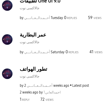
تطبيقات One UI 9.0
جالاكسى نوت
0
59
by
نـــي
أحــمـدالــعــا
Tuesday
REPLIES
VIEWS
عمر البطارية
جالاكسى نوت
0
41
by
نـــي
أحــمـدالــعــا
Saturday
REPLIES
VIEWS
تطور الهواتف
جالاكسى نوت
by
نـــي
أحــمـدالــعــا
2 weeks ago
Latest post
2 weeks ago
by
1احمدالعاني
1
72
REPLY
VIEWS