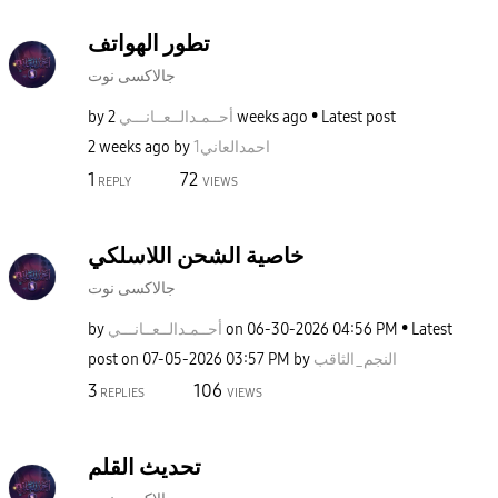
تطور الهواتف
جالاكسى نوت
by
نـــي
أحــمـدالــعــا
2 weeks ago
Latest post
2 weeks ago
by
1احمدالعاني
1
72
REPLY
VIEWS
خاصية الشحن اللاسلكي
جالاكسى نوت
by
نـــي
أحــمـدالــعــا
on
‎06-30-2026
04:56 PM
Latest
post on
‎07-05-2026
03:57 PM
by
النجم_الثاقب
3
106
REPLIES
VIEWS
تحديث القلم