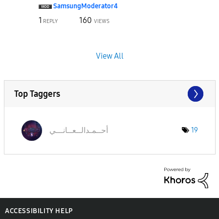
SamsungModerato
r4
1
160
REPLY
VIEWS
View All
Top Taggers
أحــمـدالــعــا
نـــي
19
ACCESSIBILITY HELP