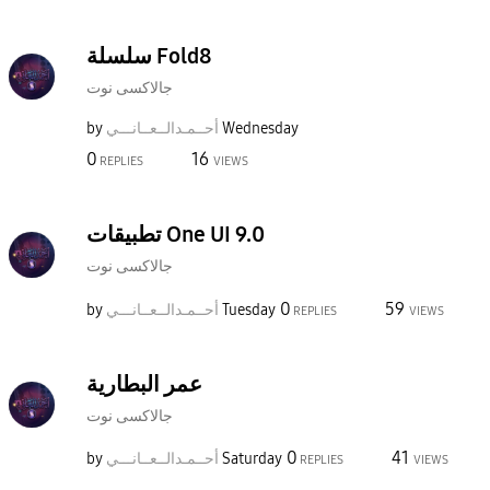
سلسلة Fold8
جالاكسى نوت
by
نـــي
أحــمـدالــعــا
Wednesday
0
16
REPLIES
VIEWS
تطبيقات One UI 9.0
جالاكسى نوت
0
59
by
نـــي
أحــمـدالــعــا
Tuesday
REPLIES
VIEWS
عمر البطارية
جالاكسى نوت
0
41
by
نـــي
أحــمـدالــعــا
Saturday
REPLIES
VIEWS