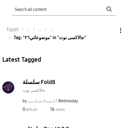
Egypt
Tag: "موضوعاتي٢٦" in "جالاكسى نوت"
Latest Tagged
سلسلة Fold8
جالاكسى نوت
by
نـــي
أحــمـدالــعــا
Wednesday
0
16
REPLIES
VIEWS