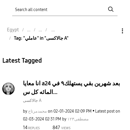
Egypt
Tag: "عاملي" in "جالاكسى A"
Latest Tagged
انا معايا a24 بعد شهرين بقي يستهلك٩ في
المائه كل س...
جالاكسى A
by
محمدمرتاح
on
‎02-01-2024
02:09 PM
Latest post on
‎02-03-2024
02:31 PM
by
مصطفى١٢٣
14
847
REPLIES
VIEWS