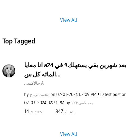
View All
Top Tagged
انا معايا a24 بعد شهرين بقي يستهلك٩ في
المائه كل س...
جالاكسى A
by
محمدمرتاح
on
‎02-01-2024
02:09 PM
Latest post on
‎02-03-2024
02:31 PM
by
مصطفى١٢٣
14
847
REPLIES
VIEWS
View All