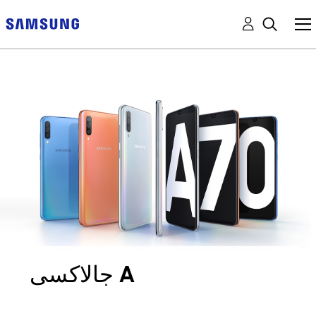
جالاكسى A