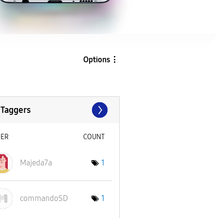
Options
 Taggers
SER
COUNT
Majeda7a
1
commandoSD
1