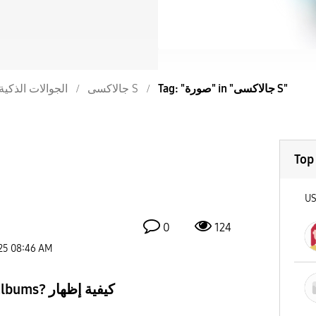
Tag: "صورة" in "جالاكسى S"
جالاكسى S
الجوالات الذكية
Top
U
0
124
25
08:46 AM
كيفية إظهار