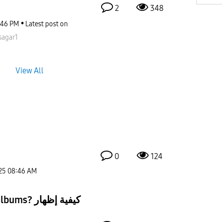
2
348
:46 PM
Latest post on
sagar1
View All
0
124
25
08:46 AM
كيفية إظهار