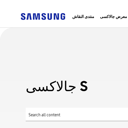
معرض جالاكسى
منتدى النقاش
جالاكسى S