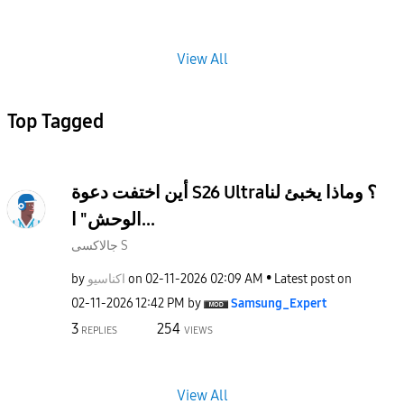
View All
Top Tagged
أين اختفت دعوة S26 Ultra؟ وماذا يخبئ لنا
الوحش" ا...
جالاكسى S
by
اكناسيو
on
‎02-11-2026
02:09 AM
Latest post on
‎02-11-2026
12:42 PM
by
Samsung_Expert
3
254
REPLIES
VIEWS
View All