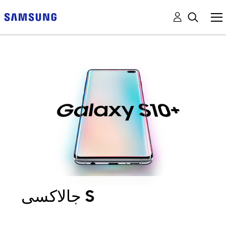
جالاكسى S