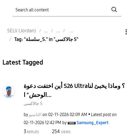
SELV (Jordan)
Tag: "سلسلة_S." in "جالاكسى S"
Latest Tagged
أين اختفت دعوة S26 Ultra؟ وماذا يخبئ لنا
الوحش" ا...
جالاكسى S
by
اكناسيو
on
‎02-11-2026
02:09 AM
Latest post on
‎02-11-2026
12:42 PM
by
Samsung_Expert
3
254
REPLIES
VIEWS