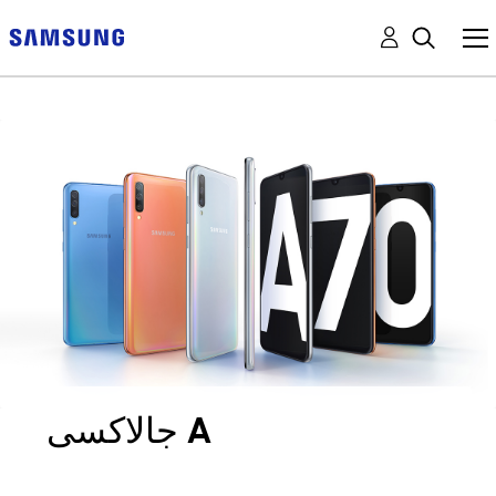
جالاكسى A