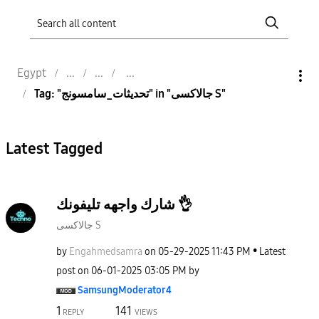
Egypt
Tag: "تحديثات_سامسونج" in "جالاكسى S"
Latest Tagged
شارك واجهه تليفونك 👌
جالاكسى S
by
Engahmedsamra
on
‎05-29-2025
11:43 PM
Latest
post on
‎06-01-2025
03:05 PM
by
SamsungModerato
r4
1
141
REPLY
VIEWS