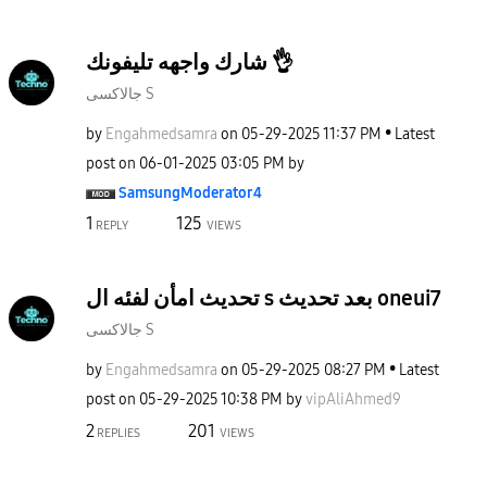
شارك واجهه تليفونك 👌
جالاكسى S
by
Engahmedsamra
on
‎05-29-2025
11:37 PM
Latest
post on
‎06-01-2025
03:05 PM
by
SamsungModerato
r4
1
125
REPLY
VIEWS
تحديث امأن لفئه ال s بعد تحديث oneui7
جالاكسى S
by
Engahmedsamra
on
‎05-29-2025
08:27 PM
Latest
post on
‎05-29-2025
10:38 PM
by
vipAliAhmed9
2
201
REPLIES
VIEWS