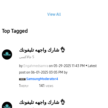
View All
Top Tagged
شارك واجهه تليفونك 👌
جالاكسى S
by
Engahmedsamra
on
‎05-29-2025
11:43 PM
Latest
post on
‎06-01-2025
03:05 PM
by
SamsungModerato
r4
1
141
REPLY
VIEWS
شارك واجهه تليفونك 👌