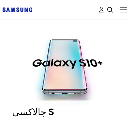
جالاكسى S