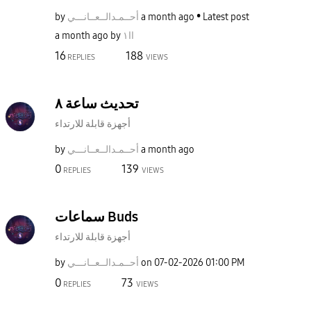
Latest post
a month ago
أحــمـدالــعــا
نـــي
by
اا١
by
a month ago
16
188
REPLIES
VIEWS
تحديث ساعة ٨
أجهزة قابلة للارتداء
a month ago
أحــمـدالــعــا
نـــي
by
0
139
REPLIES
VIEWS
سماعات Buds
أجهزة قابلة للارتداء
01:00 PM
‎07-02-2026
on
أحــمـدالــعــا
نـــي
by
0
73
REPLIES
VIEWS