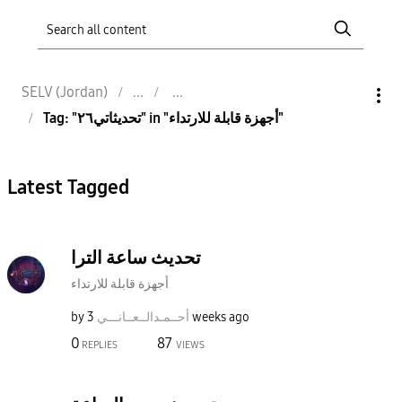
SELV (Jordan)
Tag: "تحديثاتي٢٦" in "أجهزة قابلة للارتداء"
Latest Tagged
تحديث ساعة الترا
أجهزة قابلة للارتداء
3 weeks ago
أحــمـدالــعــا
نـــي
by
0
87
REPLIES
VIEWS