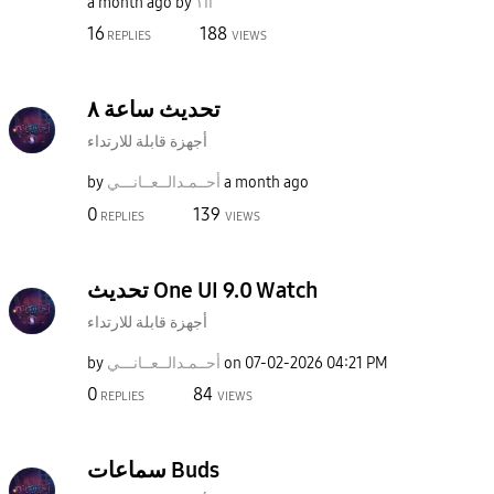
اا١
by
a month ago
16
188
REPLIES
VIEWS
تحديث ساعة ٨
أجهزة قابلة للارتداء
a month ago
أحــمـدالــعــا
نـــي
by
0
139
REPLIES
VIEWS
تحديث One UI 9.0 Watch
أجهزة قابلة للارتداء
04:21 PM
‎07-02-2026
on
أحــمـدالــعــا
نـــي
by
0
84
REPLIES
VIEWS
سماعات Buds