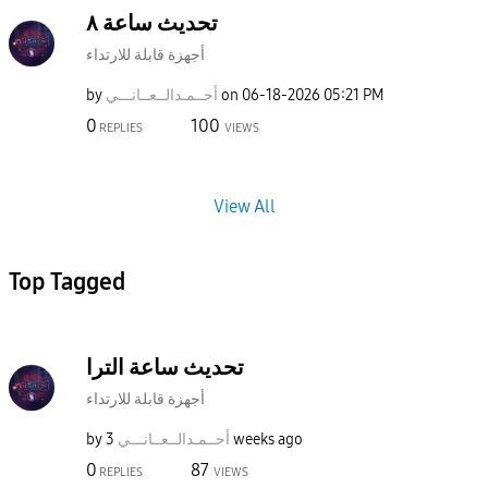
تحديث ساعة ٨
أجهزة قابلة للارتداء
05:21 PM
‎06-18-2026
on
أحــمـدالــعــا
نـــي
by
0
100
REPLIES
VIEWS
View All
Top Tagged
تحديث ساعة الترا
أجهزة قابلة للارتداء
3 weeks ago
أحــمـدالــعــا
نـــي
by
0
87
REPLIES
VIEWS