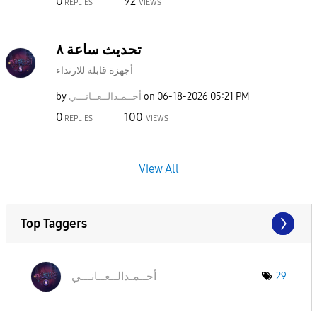
0
92
REPLIES
VIEWS
تحديث ساعة ٨
أجهزة قابلة للارتداء
05:21 PM
‎06-18-2026
on
أحــمـدالــعــا
نـــي
by
0
100
REPLIES
VIEWS
View All
Top Taggers
أحــمـدالــعــا
نـــي
29