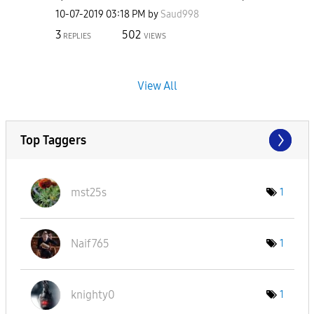
‎10-07-2019
03:18 PM
by
Saud998
3
502
REPLIES
VIEWS
View All
Top Taggers
mst25s
1
Naif765
1
knighty0
1