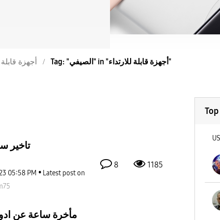
Tag: "الصيفي" in "أجهزة قابلة للارتداء"
أجهزة قابلة ل
Top
U
تاخير س
8
1185
023
05:58 PM
Latest post on
m75
مأخرة ساعة عن ادوقت الها