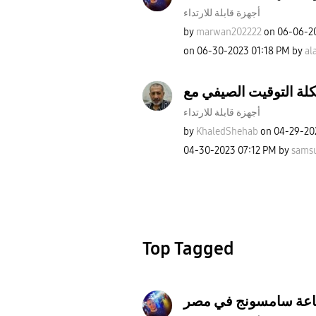
أجهزة قابلة للارتداء
by
marwan202222
on
‎06-06-2
on
‎06-30-2023
01:18 PM
by
al
أجهزة قابلة للارتداء
by
KhaledShehab
on
‎04-29-20
‎04-30-2023
07:12 PM
by
sams
Top Tagged
اعة سامسونج في مصر