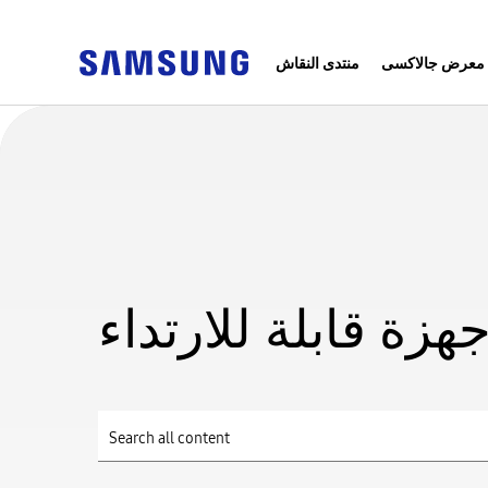
معرض جالاكسى
منتدى النقاش
جهزة قابلة للارتداء