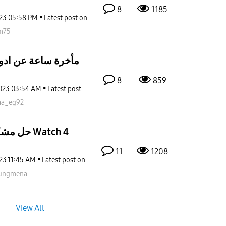
8
1185
023
05:58 PM
Latest post on
m75
مأخرة ساعة عن ادوقت الها
8
859
023
03:54 AM
Latest post
aa_eg92
حل مشكلة التوقيت الصيفي مع Watch 4
11
1208
23
11:45 AM
Latest post on
ungmena
View All