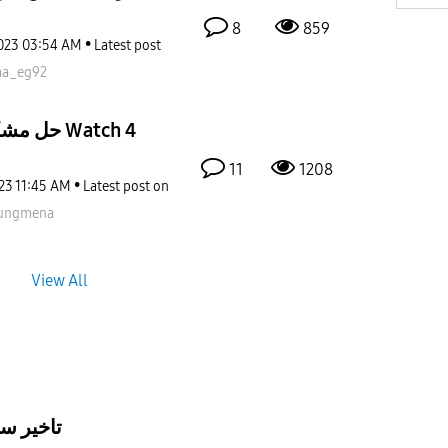
8
859
023
03:54 AM
Latest post
aa_eg92
حل مشكلة التوقيت الصيفي مع Watch 4
11
1208
23
11:45 AM
Latest post on
ungmena
View All
تاخير س