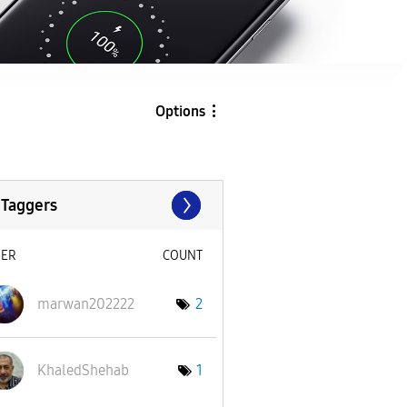
Options
 Taggers
SER
COUNT
marwan202222
2
KhaledShehab
1