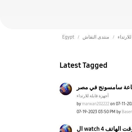
Egypt
منتدى النقاش
لارتداء
Latest Tagged
اعة سامسونج في مصر
أجهزة قابلة للارتداء
by
marwan202222
on
‎07-11-2
‎07-19-2023
03:50 PM
by
Base
ال watch 4 تف